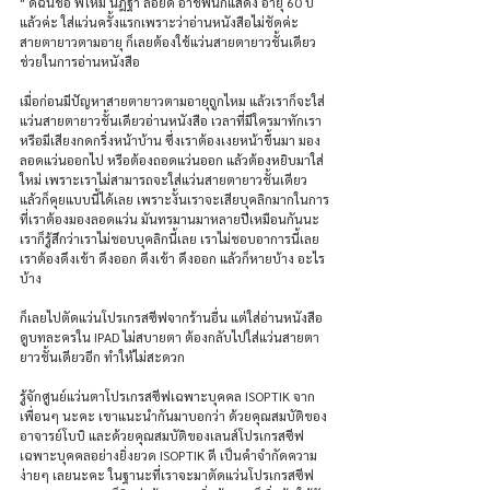
" ดิฉันชื่อ พี่ใหม่ นัฎฐา ลอยด์ อาชีพนักแสดง อายุ 60 ปี
แล้วค่ะ ใส่แว่นครั้งแรกเพราะว่าอ่านหนังสือไม่ชัดค่ะ 
สายตายาวตามอายุ ก็เลยต้องใช้แว่นสายตายาวชั้นเดียว 
ช่วยในการอ่านหนังสือ 
เมื่อก่อนมีปัญหาสายตายาวตามอายุถูกไหม แล้วเราก็จะใส่
แว่นสายตายาวชั้นเดียวอ่านหนังสือ เวลาที่มีใครมาทักเรา 
หรือมีเสียงกดกริ่งหน้าบ้าน ซึ่งเราต้องเงยหน้าขึ้นมา มอง
ลอดแว่นออกไป หรือต้องถอดแว่นออก แล้วต้องหยิบมาใส่
ใหม่ เพราะเราไม่สามารถจะใส่แว่นสายตายาวชั้นเดียว 
แล้วก็คุยแบบนี้ได้เลย เพราะงั้นเราจะเสียบุคลิกมากในการ
ที่เราต้องมองลอดแว่น มันทรมานมาหลายปีเหมือนกันนะ 
เราก็รู้สึกว่าเราไม่ชอบบุคลิกนี้เลย เราไม่ชอบอาการนี้เลย 
เราต้องดึงเข้า ดึงออก ดึงเข้า ดึงออก แล้วก็หายบ้าง อะไร
บ้าง
ก็เลยไปตัดแว่นโปรเกรสซีฟจากร้านอื่น แต่ใส่อ่านหนังสือ 
ดูบทละครใน IPAD ไม่สบายตา ต้องกลับไปใส่แว่นสายตา
ยาวชั้นเดียวอีก ทำให้ไม่สะดวก
รู้จักศูนย์แว่นตาโปรเกรสซีฟเฉพาะบุคคล ISOPTIK จาก
เพื่อนๆ นะคะ เขาแนะนำกันมาบอกว่า ด้วยคุณสมบัติของ
อาจารย์โบบิ และด้วยคุณสมบัติของเลนส์โปรเกรสซีฟ
เฉพาะบุคคลอย่างยิ่งยวด ISOPTIK ดี เป็นคำจำกัดความ
ง่ายๆ เลยนะคะ ในฐานะที่เราจะมาตัดแว่นโปรเกรสซีฟ