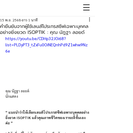
15 พ.ย. 2568
ยาว 1 นาที
คำยืนยันจากผู้ใช้เลนส์โปรเกรสซีฟเฉพาะบุคคล
อย่างยิ่งยวด ISOPTIK : คุณ นัฎฐา ลอยด์
https://youtu.be/CDHp32JOi68?
list=PLDyPT3_tZxFu0OiNEQnhPd9Z1whw9Nz
6e
คุณ นัฎฐา ลอยด์
นักแสดง
“ แนะนำว่าให้เลือกเลนส์โปรเกรสซีฟเฉพาะบุคคลอย่าง
ยิ่งยวด ISOPTIK แล้วคุณภาพชีวิตของเราจะดีขึ้นเอง
ค่ะ ”