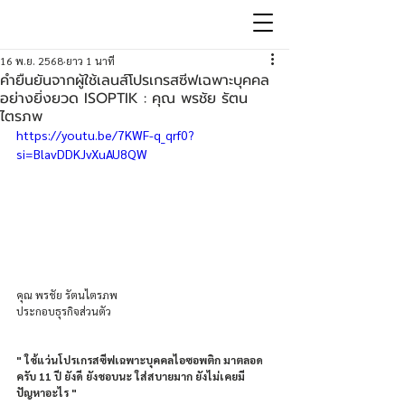
16 พ.ย. 2568
ยาว 1 นาที
คำยืนยันจากผู้ใช้เลนส์โปรเกรสซีฟเฉพาะบุคคล
อย่างยิ่งยวด ISOPTIK : คุณ พรชัย รัตน
ไตรภพ
https://youtu.be/7KWF-q_qrf0?
si=BlavDDKJvXuAU8QW
คุณ พรชัย รัตนไตรภพ
ประกอบธุรกิจส่วนตัว
" ใช้แว่นโปรเกรสซีฟเฉพาะบุคคลไอซอพติก มาตลอด
ครับ 11 ปี ยังดี ยังชอบนะ ใส่สบายมาก ยังไม่เคยมี
ปัญหาอะไร "