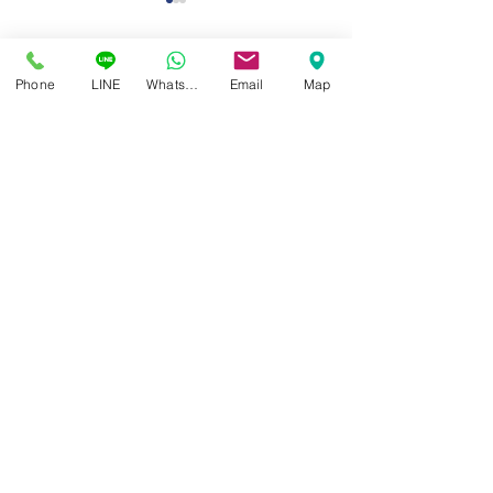
Phone
LINE
Whatsapp
Email
Map
คำยืนยันจากผู้ใช้เลนส์โปรเก
คำยืนยันจากผู้ใช้
รสซีฟเฉพาะบุคคลอย่าง
รสซีฟเฉพาะบุคคล
ศูนย์แว่นตาไอซอพติก
ยิ่งยวด ISOPTIK : คุณ
ยิ่งยวด ISOPTIK
89 อาคารเอไอเอ แคปปิตอล เซ็นเตอร์
ชั้น 2 ห้อง 208 ถ. รัชดาภิเษก แขวงดินแดง เขตดินแดง
ปรีชา ประกอบกิจ
จริมศรี เพ็ชรกุล
กรุงเทพฯ 10400
สอบถามข้อมูล และนัดวัดสายตา
โทร / SMS
086-565-5711
086-970-0794
,
063-994-1998
เปิดวันพุธ - วันอาทิตย์ เวลา 10:00 - 19:00 น.
หยุดทุกวันจันทร์ , อังคาร