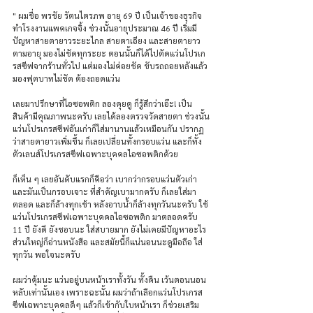
" ผมชื่อ พรชัย รัตนไตรภพ อายุ 69 ปี เป็นเจ้าของธุรกิจ 
ทำโรงงานแพคเกจจิ้ง ช่วงนั้นอายุประมาณ 46 ปี เริ่มมี
ปัญหาสายตายาวระยะไกล สายตาเอียง และสายตายาว
ตามอายุ มองไม่ชัดทุกระยะ ตอนนั้นก็ได้ไปตัดแว่นโปรเก
รสซีฟจากร้านทั่วไป แต่มองไม่ค่อยชัด ขับรถถอยหลังแล้ว
มองฟุตบาทไม่ชัด ต้องถอดแว่น
เลยมาปรึกษาที่ไอซอพติก ลองคุยดู ก็รู้สึกว่าเอ๊ะ! เป็น
สินค้ามีคุณภาพนะครับ เลยได้ลองตรวจวัดสายตา ช่วงนั้น
แว่นโปรเกรสซีฟอันเก่าก็ใส่มานานแล้วเหมือนกัน ปรากฏ
ว่าสายตายาวเพิ่มขึ้น ก็เลยเปลี่ยนทั้งกรอบแว่น และก็ทั้ง
ตัวเลนส์โปรเกรสซีฟเฉพาะบุคคลไอซอพติกด้วย
ก็เห็น ๆ เลยอันดับแรกก็คือว่า เบากว่ากรอบแว่นตัวเก่า 
และมันเป็นกรอบเจาะ ที่สำคัญเบามากครับ ก็เลยใส่มา
ตลอด และก็ล้างทุกเช้า หลังอาบน้ำก็ล้างทุกวันนะครับ ใช้
แว่นโปรเกรสซีฟเฉพาะบุคคลไอซอพติก มาตลอดครับ 
11 ปี ยังดี ยังชอบนะ ใส่สบายมาก ยังไม่เคยมีปัญหาอะไร 
ส่วนใหญ่ก็อ่านหนังสือ และสมัยนี้ก็แน่นอนนะดูมือถือ ใส่
ทุกวัน พอใจนะครับ
ผมว่าคุ้มนะ แว่นอยู่บนหน้าเราทั้งวัน ทั้งคืน เว้นตอนนอน
หลับเท่านั้นเอง เพราะฉะนั้น ผมว่าถ้าเลือกแว่นโปรเกรส
ซีฟเฉพาะบุคคลดีๆ แล้วก็เข้ากับใบหน้าเรา ก็ช่วยเสริม