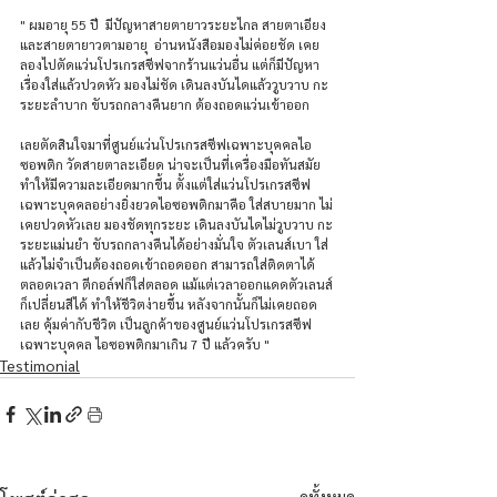
" ผมอายุ 55 ปี  มีปัญหาสายตายาวระยะไกล สายตาเอียง 
และสายตายาวตามอายุ  อ่านหนังสือมองไม่ค่อยชัด เคย
ลองไปตัดแว่นโปรเกรสซีฟจากร้านแว่นอื่น แต่ก็มีปัญหา
เรื่องใส่แล้วปวดหัว มองไม่ชัด เดินลงบันไดแล้ววูบวาบ กะ
ระยะลำบาก ขับรถกลางคืนยาก ต้องถอดแว่นเข้าออก
เลยตัดสินใจมาที่ศูนย์แว่นโปรเกรสซีฟเฉพาะบุคคลไอ
ซอพติก วัดสายตาละเอียด น่าจะเป็นที่เครื่องมือทันสมัย
ทำให้มีความละเอียดมากขึ้น ตั้งแต่ใส่แว่นโปรเกรสซีฟ
เฉพาะบุคคลอย่างยิ่งยวดไอซอพติกมาคือ ใส่สบายมาก ไม่
เคยปวดหัวเลย มองชัดทุกระยะ เดินลงบันไดไม่วูบวาบ กะ
ระยะแม่นยำ ขับรถกลางคืนได้อย่างมั่นใจ ตัวเลนส์เบา ใส่
แล้วไม่จำเป็นต้องถอดเข้าถอดออก สามารถใส่ติดตาได้
ตลอดเวลา ตีกอล์ฟก็ใส่ตลอด แม้แต่เวลาออกแดดตัวเลนส์
ก็เปลี่ยนสีได้ ทำให้ชีวิตง่ายขึ้น หลังจากนั้นก็ไม่เคยถอด
เลย คุ้มค่ากับชีวิต เป็นลูกค้าของศูนย์แว่นโปรเกรสซีฟ
เฉพาะบุคคล ไอซอพติกมาเกิน 7 ปี แล้วครับ "
Testimonial
ดูทั้งหมด