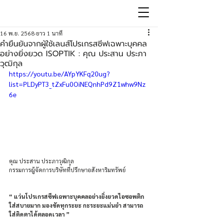
16 พ.ย. 2568
ยาว 1 นาที
คำยืนยันจากผู้ใช้เลนส์โปรเกรสซีฟเฉพาะบุคคล
อย่างยิ่งยวด ISOPTIK : คุณ ประสาน ประภา
วุฒิกุล
https://youtu.be/AYpYKFq20ug?
list=PLDyPT3_tZxFu0OiNEQnhPd9Z1whw9Nz
6e
คุณ ประสาน ประภาวุฒิกุล
กรรมการผู้จัดการบริษัทที่ปรึกษาอสังหาริมทรัพย์
“ แว่นโปรเกรสซีฟเฉพาะบุคคลอย่างยิ่งยวดไอซอพติก 
ใส่สบายมาก มองชัดทุกระยะ กะระยะแม่นยำ สามารถ
ใส่ติดตาได้ตลอดเวลา ”