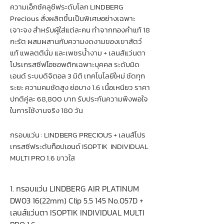
ความเอ็กซ์คลูซีฟระดับโลก LINDBERG
Precious สั่งผลิตขึ้นเป็นพิเศษอย่างเฉพาะ
เจาะจง สำหรับผู้ใส่แต่ละคน ทำจากทองคำแท้ 18
กะรัต ผสมผสานกับความงดงามของเขาสัตว์
แท้ แพลตตินั่ม และเพชรน้ำงาม + เลนส์แว่นตา
โปรเกรสซีฟไอซอพติกเฉพาะบุคคล ระดับมิด
เอนด์ ระบบดิจิตอล 3 มิติ เทคโนโลยีใหม่ ชัดทุก
ระยะ ความคมชัดสูง ย่อบาง 1.6 เนื้อเหนียว ราคา
ปกติคู่ละ 68,800 บาท รับประกันความพึงพอใจ
ในการใช้งานจริง 180 วัน
กรอบแว่น : LINDBERG PRECIOUS + เลนส์โปร
เกรสซีฟระดับท็อปเอนด์ ISOPTIK INDIVIDUAL
MULTI PRO 1.6 ขาวใส
1. กรอบแว่น LINDBERG AIR PLATINUM
DW03 16(22mm) Clip 5.5 145 No.057D +
เลนส์แว่นตา ISOPTIK INDIVIDUAL MULTI