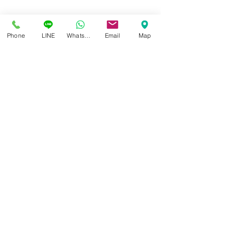
Phone
LINE
Whatsapp
Email
Map
ศูนย์แว่นตาไอซอพติก
89 อาคารเอไอเอ แคปปิตอล เซ็นเตอร์
ชั้น 2 ห้อง 208 ถ. รัชดาภิเษก แขวงดินแดง เขตดินแดง
กรุงเทพฯ 10400
สอบถามข้อมูล และนัดวัดสายตา
โทร / SMS
086-565-5711
086-970-0794
,
063-994-1998
เปิดวันพุธ - วันอาทิตย์ เวลา 10:00 - 19:00 น.
หยุดทุกวันจันทร์ , อังคาร