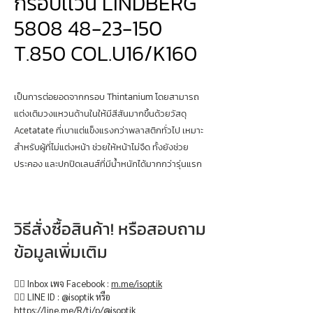
กรอบเเว่น LINDBERG
5808 48-23-150
T.850 COL.U16/K160
เป็นการต่อยอดจากกรอบ Thintanium โดยสามารถ
แต่งเติมวงแหวนด้านในให้มีสีสันมากขึ้นด้วยวัสดุ
Acetatate ที่เบาแต่แข็งแรงกว่าพลาสติกทั่วไป เหมาะ
สำหรับผู้ที่ไม่แต่งหน้า ช่วยให้หน้าไม่จืด ทั้งยังช่วย
ประคอง และปกปิดเลนส์ที่มีน้ำหนักได้มากกว่ารุ่นแรก
วิธีสั่งซื้อสินค้า! หรือสอบถาม
ข้อมูลเพิ่มเติม
👉🏻 Inbox เพจ Facebook :
m.me/isoptik
👉🏻 LINE ID : @isoptik หรือ
https://line.me/R/ti/p/@isoptik