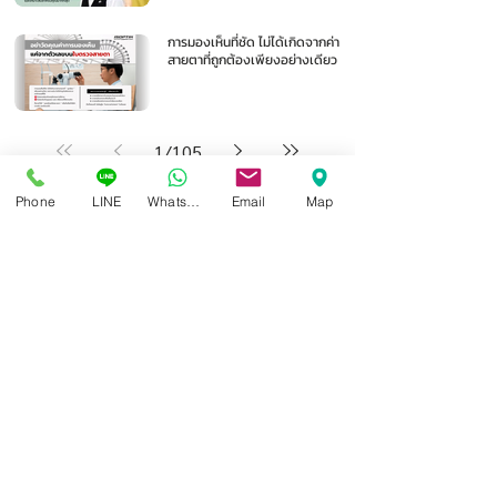
การมองเห็นที่ชัด ไม่ได้เกิดจากค่า
สายตาที่ถูกต้องเพียงอย่างเดียว
1
/
105
Phone
LINE
Whatsapp
Email
Map
ศูนย์แว่นตาไอซอพติก
89 อาคารเอไอเอ แคปปิตอล เซ็นเตอร์
ชั้น 2 ห้อง 208 ถ. รัชดาภิเษก แขวงดินแดง เขตดินแดง
กรุงเทพฯ 10400