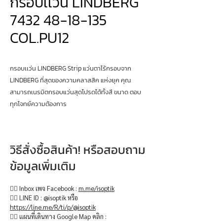
กรอบเเว่น LINDBERG
7432 48-18-135
COL.PU12
กรอบเเว่น LINDBERG Strip แว่นตาไร้กรอบจาก
LINDBERG ที่สุดของความคลาสสิค แห่งยุค คุณ
สามารถเนรมิตกรอบแว่นสุดโปรดได้ทั้งสี ขนาด ตอบ
ทุกโจทย์ความต้องการ
วิธีสั่งซื้อสินค้า! หรือสอบถาม
ข้อมูลเพิ่มเติม
👉🏻 Inbox เพจ Facebook :
m.me/isoptik
👉🏻 LINE ID : @isoptik หรือ
https://line.me/R/ti/p/@isoptik
👉🏻 แผนที่เดินทาง Google Map คลิก :