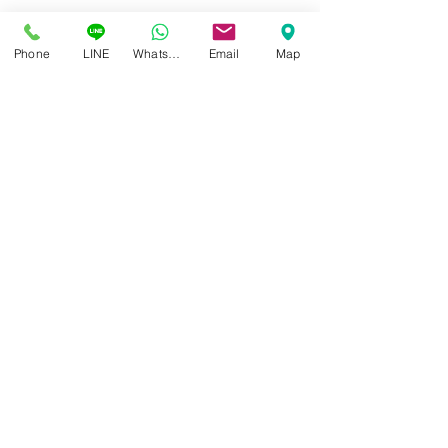
Phone
LINE
Whatsapp
Email
Map
ศูนย์แว่นตาไอซอพติก
89 อาคารเอไอเอ แคปปิตอล เซ็นเตอร์
ชั้น 2 ห้อง 208 ถ. รัชดาภิเษก แขวงดินแดง เขตดินแดง
กรุงเทพฯ 10400
สอบถามข้อมูล และนัดวัดสายตา
โทร / SMS
086-565-5711
086-970-0794
,
063-994-1998
เปิดวันพุธ - วันอาทิตย์ เวลา 10:00 - 19:00 น.
หยุดทุกวันจันทร์ , อังคาร
LINE ID :
@isoptik