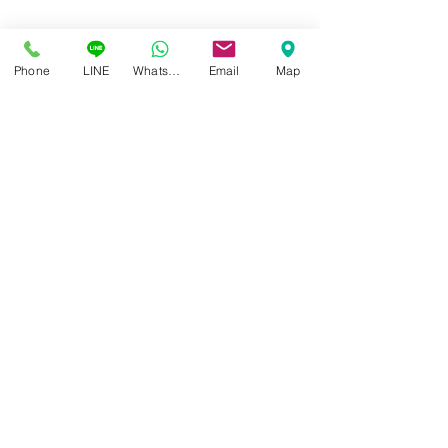
Phone
LINE
Whatsapp
Email
Map
ศูนย์แว่นตาไอซอพติก
89 อาคารเอไอเอ แคปปิตอล เซ็นเตอร์
ชั้น 2 ห้อง 208 ถ. รัชดาภิเษก แขวงดินแดง เขตดินแดง
กรุงเทพฯ 10400
สอบถามข้อมูล และนัดวัดสายตา
โทร / SMS
086-565-5711
086-970-0794
,
063-994-1998
เปิดวันพุธ - วันอาทิตย์ เวลา 10:00 - 19:00 น.
หยุดทุกวันจันทร์ , อังคาร