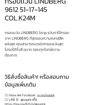
กรอบเเว่น LINDBERG
9612 51-17-145
COL.K24M
กรอบเเว่น LINDBERG Strip แว่นตาไร้กรอบ
จาก LINDBERG ที่สุดของความคลาสสิค
แห่งยุค คุณสามารถเนรมิตกรอบแว่นสุด
โปรดได้ทั้งสี ขนาด ตอบทุกโจทย์ความ
ต้องการ
วิธีสั่งซื้อสินค้า! หรือสอบถาม
ข้อมูลเพิ่มเติม
👉🏻 Inbox เพจ Facebook :
m.me/isoptik
👉🏻 LINE ID : @isoptik หรือ
https://line.me/R/ti/p/@isoptik