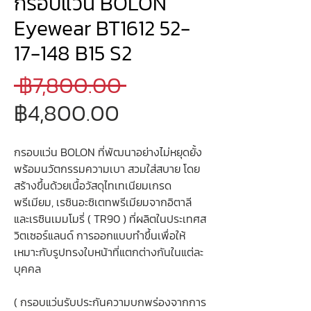
กรอบแว่น BOLON
Eyewear BT1612 52-
17-148 B15 S2
ราคา
 ฿7,800.00 
ราคา
ปกติ
฿4,800.00
ขาย
กรอบแว่น BOLON ที่พัฒนาอย่างไม่หยุดยั้ง
ลด
พร้อมนวัตกรรมความเบา สวมใส่สบาย โดย
สร้างขึ้นด้วยเนื้อวัสดุไทเทเนียมเกรด
พรีเมียม, เรซินอะซิเตทพรีเมียมจากอิตาลี
และเรซินเมมโมรี่ ( TR90 ) ที่ผลิตในประเทศส
วิตเซอร์แลนด์ การออกแบบทำขึ้นเพื่อให้
เหมาะกับรูปทรงใบหน้าที่แตกต่างกันในแต่ละ
บุคคล
( กรอบแว่นรับประกันความบกพร่องจากการ