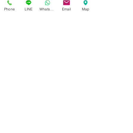
การมองเห็นที่ชัด ไม่ได้เกิดจากค่า
สายตาที่ถูกต้องเพียงอย่างเดียว
Phone
LINE
Whatsapp
Email
Map
1
/
105
ศูนย์แว่นตาไอซอพติก
89 อาคารเอไอเอ แคปปิตอล เซ็นเตอร์
ชั้น 2 ห้อง 208 ถ. รัชดาภิเษก แขวงดินแดง เขตดินแดง
กรุงเทพฯ 10400