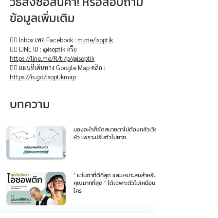
วิธีสั่งซื้อสินค้า! หรือสอบถาม
ข้อมูลเพิ่มเติม
👉🏻 Inbox เพจ Facebook :
m.me/isoptik
👉🏻 LINE ID : @isoptik หรือ
https://line.me/R/ti/p/@isoptik
👉🏻 แผนที่เดินทาง Google Map คลิก :
https://is.gd/isoptikmap
บทความ
มองอะไรก็ชัดสบายตาไม่ต้องกลัวเวียน
หัว เพราะปรับตัวไม่ยาก
“ แว่นตาที่ดีที่สุด และเหมาะสมสำหรับ
คุณมากที่สุด ” ได้เฉพาะตัวไม่เหมือน
ใคร