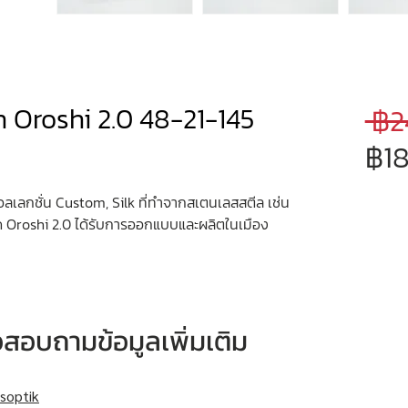
in Oroshi 2.0 48-21-145
 ฿2
฿1
ลกชั่น Custom, Silk ที่ทำจากสเตนเลสสตีล เช่น
หมด Oroshi 2.0 ได้รับการออกแบบและผลิตในเมือง
หรือสอบถามข้อมูลเพิ่มเติม
soptik