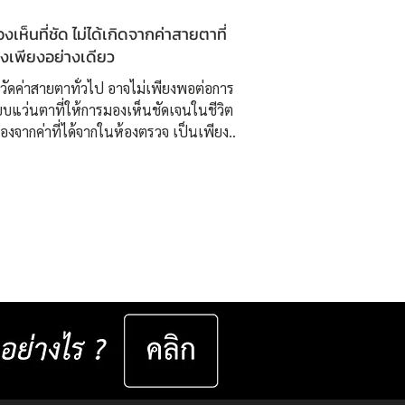
เห็นที่ชัด ไม่ได้เกิดจากค่าสายตาที่
องเพียงอย่างเดียว
วัดค่าสายตาทั่วไป อาจไม่เพียงพอต่อการ
บแว่นตาที่ให้การมองเห็นชัดเจนในชีวิต
นื่องจากค่าที่ได้จากในห้องตรวจ เป็นเพียง “
่มต้น ” ไม่สามารถสะท้อนพฤติกรรมการใช้
ในสภาพแวดล้อมจริงได้อย่างครอบคลุม
่ ISOPTIK เราจึงพัฒนากระบวนการ
บองค์รวม โดยใช้เทคโนโลยี 3D
ment ความละเอียดสูง ร่วมกับการ
ินพฤติกรรมการมองเห็นรายบุคคล เช่น ▸
นสายตาในชีวิตประจำวัน ▸ ระยะโฟกัส
แสง มุมมอง และกิจกรรม
เฉพาะทางของแต่ละคน ▸...