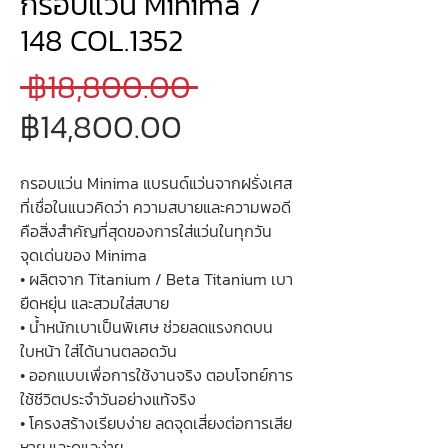
กรอบแว่น Minima 7
148 COL.1352
ราคา
 ฿18,800.00 
ราคา
ปกติ
฿14,800.00
ขาย
กรอบแว่น Minima แบรนด์แว่นจากฝรั่งเศส
ลด
ที่เชื่อในแนวคิดว่า ความสบายและความพอดี
คือสิ่งสำคัญที่สุดของการใส่แว่นในทุกวัน
จุดเด่นของ Minima
• ผลิตจาก Titanium / Beta Titanium เบา
ยืดหยุ่น และสวมใส่สบาย
• น้ำหนักเบาเป็นพิเศษ ช่วยลดแรงกดบน
ใบหน้า ใส่ได้นานตลอดวัน
• ออกแบบเพื่อการใช้งานจริง ตอบโจทย์การ
ใช้ชีวิตประจำวันอย่างแท้จริง
• โครงสร้างเรียบง่าย ลดจุดเสี่ยงต่อการเสีย
หาย และดูแลง่าย