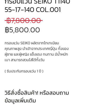
กรอบแว่น SEIKO T1140
55-17-140 COL.001
ราคา
 ฿7,800.00 
ราคา
ปกติ
฿5,800.00
ขาย
กรอบแว่น SEIKO ผลิตจากไทเทเนียม
ลด
คุณภาพสูง นำเข้าจากประเทศญี่ปุ่น ทั้งของ
ผู้ชาย และผู้หญิง แข็งแรง ทนทาน มีน้ำหนัก
เบา สามารถสวมใส่ได้ทั้งวัน
( รับประกันกรอบแว่น 1 ปี )
วิธีสั่งซื้อสินค้า! หรือสอบถาม
ข้อมูลเพิ่มเติม