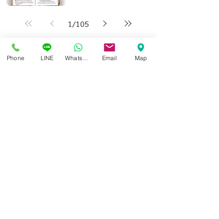
1
/
105
Phone
LINE
Whatsapp
Email
Map
ศูนย์แว่นตาไอซอพติก
89 อาคารเอไอเอ แคปปิตอล เซ็นเตอร์
ชั้น 2 ห้อง 208 ถ. รัชดาภิเษก แขวงดินแดง เขตดินแดง
กรุงเทพฯ 10400
สอบถามข้อมูล และนัดวัดสายตา
โทร / SMS
086-565-5711