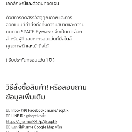
เอกลักษณ์และตัวตนที่ชัดเจน
ด้วยการคัดสรรวัสดุคุณภาพและการ
ออกแบบที่คำนึงถึงทั้งความสบายและความ
ทนทาน SPACE Eyewear จึงเป็นตัวเลือก
สำหรับผู้ที่มองหากรอบแว่นที่มีสไตล์
คุณภาพดี และเข้าถึงได้
( รับประกันกรอบแว่น 1 ปี )
วิธีสั่งซื้อสินค้า! หรือสอบถาม
ข้อมูลเพิ่มเติม
👉🏻 Inbox เพจ Facebook :
m.me/isoptik
👉🏻 LINE ID : @isoptik หรือ
https://line.me/R/ti/p/@isoptik
👉🏻 แผนที่เดินทาง Google Map คลิก :