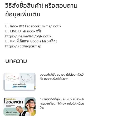
วิธีสั่งซื้อสินค้า! หรือสอบถาม
ข้อมูลเพิ่มเติม
👉🏻 Inbox เพจ Facebook :
m.me/isoptik
👉🏻 LINE ID : @isoptik หรือ
https://line.me/R/ti/p/@isoptik
👉🏻 แผนที่เดินทาง Google Map คลิก :
https://is.gd/isoptikmap
บทความ
มองอะไรก็ชัดสบายตาไม่ต้องกลัวเวียน
หัว เพราะปรับตัวไม่ยาก
“ แว่นตาที่ดีที่สุด และเหมาะสมสำหรับ
คุณมากที่สุด ” ได้เฉพาะตัวไม่เหมือน
ใคร