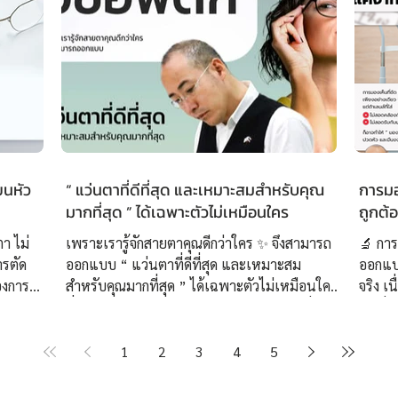
ยนหัว
“ แว่นตาที่ดีที่สุด และเหมาะสมสำหรับคุณ
การมอง
มากที่สุด ” ได้เฉพาะตัวไม่เหมือนใคร
ถูกต้
ตา ไม่
เพราะเรารู้จักสายตาคุณดีกว่าใคร ✨ จึงสามารถ
🔬 การ
ารตัด
ออกแบบ “ แว่นตาที่ดีที่สุด และเหมาะสม
ออกแบ
องการ
สำหรับคุณมากที่สุด ” ได้เฉพาะตัวไม่เหมือนใคร
จริง เ
บตัวยาก
ที่ศูนย์เลนส์โปรเกรสซีฟเฉพาะบุคคลอย่างยิ่งยวด
จุดเริ
ับสายตา
ISOPTIK เราทุ่มเทสร้างสรรค์แว่นตาโปรเกรส
สายตา
่นครั้ง
ซีฟทุกชิ้นผ่านการออกแบบโครงสร้างเลนส์โปรเก
👓 ที
1
2
3
4
5
คคลอย่าง
รสซีฟ โดย ปรมาจารย์โบบิผู้คิดค้น “ ชุดทดลอง
วิเคราะห์แบ
กคู่
เลนส์โปรเกรสซีฟเฉพาะบุคคลอย่างยิ่งยวด 3 มิติ
Measure