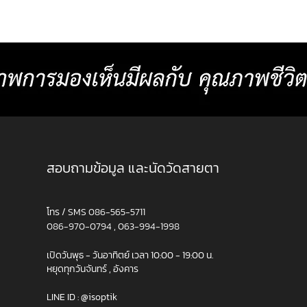
่
” คนแรกของโลก ผสมผสานกับเคล็ดลับเฉพาะ
ประเม
กแบบ
ตัวจากประสบการณ์กว่า 50 ปี เพื่อให้ได้เลนส์
การใช้งา
่อง
โปรเกรสซีฟที่สามารถออกแบบค่าสายตาได้
หลักที่ใช้บ่อย ▸ สภาพ
ละเอียด เป็นรายแรกของโ
สอบถามข้อมูล และนัดวัดสายตา
โทร / SMS
086-565-5711
086-970-0794
,
063-994-1998
เปิดวันพุธ - วันอาทิตย์ เวลา 10:00 - 19:00 น.
หยุดทุกวันจันทร์ , อังคาร
LINE ID :
@isoptik