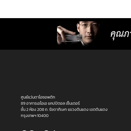
สายตา ใช้ชีวิตได้อย่างลื่นไหล ด้วยแว่นที
ออกแบบมาเฉพาะบุคคล รวมถึงการออ
กรอบให้พอดีกับหน้า ทำให้หมดปัญหาเรื
สายตาเคลื่อนเนื่องจากแว่นตาไม่เ
ศูนย์แว่นตาไอซอพติก
89 อาคารเอไอเอ แคปปิตอล เซ็นเตอร์
ชั้น 2 ห้อง 208 ถ. รัชดาภิเษก แขวงดินแดง เขตดินแดง
กรุงเทพฯ 10400