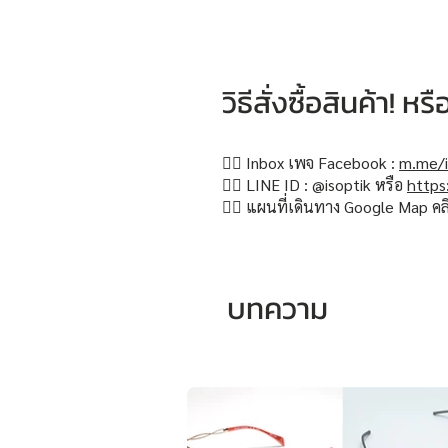
วิธีสั่งซื้อสินค้า! 
👉🏻 Inbox เพจ Facebook :
m.me/i
👉🏻 LINE ID : @isoptik หรือ
https
👉🏻 แผนที่เดินทาง Google Map คล
บทความ