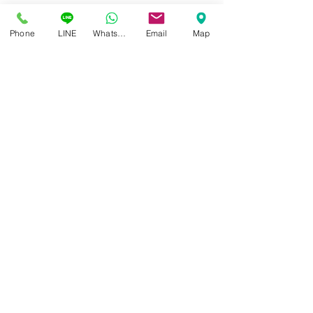
Phone
LINE
Whatsapp
Email
Map
ศูนย์แว่นตาไอซอพติก
89 อาคารเอไอเอ แคปปิตอล เซ็นเตอร์
ชั้น 2 ห้อง 208 ถ. รัชดาภิเษก แขวงดินแดง เขตดินแดง
กรุงเทพฯ 10400
สอบถามข้อมูล และนัดวัดสายตา
โทร / SMS
086-565-5711
086-970-0794
,
063-994-1998
เปิดวันพุธ - วันอาทิตย์ เวลา 10:00 - 19:00 น.
หยุดทุกวันจันทร์ , อังคาร
LINE ID :
@isoptik