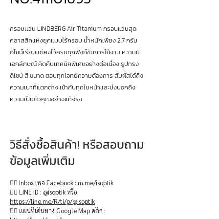
กรอบเเว่น LINDBERG Air Titanium กรอบแว่นสุด
คลาสสิคแห่งยุคแบบไร้กรอบ น้ำหนักเพียง 2.7 กรัม
ดีไซน์เรียบแต่คงไว้ครบทุกฟังก์ชันการใช้งาน ความมี
เอกลักษณ์ คิดค้นเทคนิคพิเศษอย่างต่อเนื่อง รูปทรง
ดีไซน์ สี ขนาด ตอบทุกโจทย์ความต้องการ สัมผัสได้ถึง
ความเบาที่แตกต่าง เข้ากับทุกใบหน้าและบ่งบอกถึง
ความเป็นตัวคุณอย่างแท้จริง
วิธีสั่งซื้อสินค้า! หรือสอบถาม
ข้อมูลเพิ่มเติม
👉🏻 Inbox เพจ Facebook :
m.me/isoptik
👉🏻 LINE ID : @isoptik หรือ
https://line.me/R/ti/p/@isoptik
👉🏻 แผนที่เดินทาง Google Map คลิก :