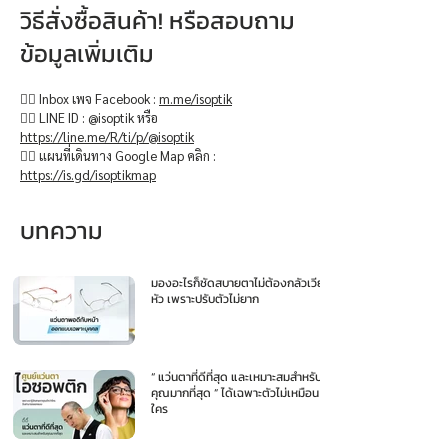
วิธีสั่งซื้อสินค้า! หรือสอบถาม
ข้อมูลเพิ่มเติม
👉🏻 Inbox เพจ Facebook :
m.me/isoptik
👉🏻 LINE ID : @isoptik หรือ
https://line.me/R/ti/p/@isoptik
👉🏻 แผนที่เดินทาง Google Map คลิก :
https://is.gd/isoptikmap
บทความ
มองอะไรก็ชัดสบายตาไม่ต้องกลัวเวียน
หัว เพราะปรับตัวไม่ยาก
“ แว่นตาที่ดีที่สุด และเหมาะสมสำหรับ
คุณมากที่สุด ” ได้เฉพาะตัวไม่เหมือน
ใคร