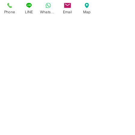
Phone
LINE
Whatsapp
Email
Map
ศูนย์แว่นตาไอซอพติก
89 อาคารเอไอเอ แคปปิตอล เซ็นเตอร์
ชั้น 2 ห้อง 208 ถ. รัชดาภิเษก แขวงดินแดง เขตดินแดง
กรุงเทพฯ 10400
สอบถามข้อมูล และนัดวัดสายตา
โทร / SMS
086-565-5711
086-970-0794
,
063-994-1998
เปิดวันพุธ - วันอาทิตย์ เวลา 10:00 - 19:00 น.
หยุดทุกวันจันทร์ , อังคาร
LINE ID :
@isoptik
Facebook :
www.facebook.com/isoptik