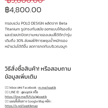
 ฿5,800.00 
ราคา
ปกติ
฿4,800.00
ขาย
กรอบแว่น POLO DESIGN ผลิตจาก Beta
ลด
Titanium รูปทรงทันสมัย ออกแบบให้รองรับ
และช่วยปกปิดความหนาของเลนส์ได้ดีกว่ารุ่น
เดิมถึง 30% ส่งผลให้การพยุงน้ำหนักของ
หน้าแว่นได้ดีขึ้น ลดการกดทับบริเวณจมูก
วิธีสั่งซื้อสินค้า! หรือสอบถาม
ข้อมูลเพิ่มเติม
👉🏻 Inbox เพจ Facebook :
m.me/isoptik
👉🏻 LINE ID : @isoptik หรือ
https://line.me/R/ti/p/@isoptik
👉🏻 แผนที่เดินทาง Google Map คลิก :
https://is.gd/isoptikmap