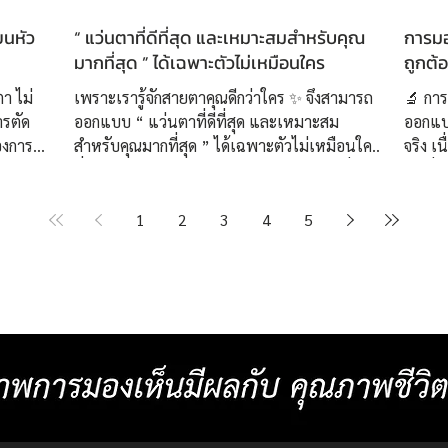
ยนหัว
“ แว่นตาที่ดีที่สุด และเหมาะสมสำหรับคุณ
การมอง
มากที่สุด ” ได้เฉพาะตัวไม่เหมือนใคร
ถูกต้
ตา ไม่
เพราะเรารู้จักสายตาคุณดีกว่าใคร ✨ จึงสามารถ
🔬 การ
ารตัด
ออกแบบ “ แว่นตาที่ดีที่สุด และเหมาะสม
ออกแบ
องการ
สำหรับคุณมากที่สุด ” ได้เฉพาะตัวไม่เหมือนใคร
จริง เ
บตัวยาก
ที่ศูนย์เลนส์โปรเกรสซีฟเฉพาะบุคคลอย่างยิ่งยวด
จุดเริ
ับสายตา
ISOPTIK เราทุ่มเทสร้างสรรค์แว่นตาโปรเกรส
สายตา
่นครั้ง
ซีฟทุกชิ้นผ่านการออกแบบโครงสร้างเลนส์โปรเก
👓 ที
1
2
3
4
5
คคลอย่าง
รสซีฟ โดย ปรมาจารย์โบบิผู้คิดค้น “ ชุดทดลอง
วิเคราะห์แบ
กคู่
เลนส์โปรเกรสซีฟเฉพาะบุคคลอย่างยิ่งยวด 3 มิติ
Measure
่
” คนแรกของโลก ผสมผสานกับเคล็ดลับเฉพาะ
ประเม
กแบบ
ตัวจากประสบการณ์กว่า 50 ปี เพื่อให้ได้เลนส์
การใช้งา
่อง
โปรเกรสซีฟที่สามารถออกแบบค่าสายตาได้
หลักที่ใช้บ่อย ▸ สภาพ
ละเอียด เป็นรายแรกของโ