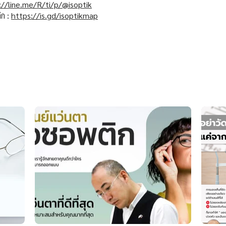
://line.me/R/ti/p/@isoptik
ิก :
https://is.gd/isoptikmap