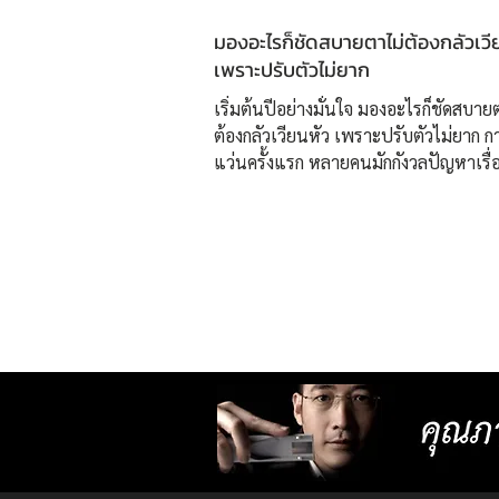
มองอะไรก็ชัดสบายตาไม่ต้องกลัวเวี
เพราะปรับตัวไม่ยาก
เริ่มต้นปีอย่างมั่นใจ มองอะไรก็ชัดสบาย
ต้องกลัวเวียนหัว เพราะปรับตัวไม่ยาก ก
แว่นครั้งแรก หลายคนมักกังวลปัญหาเรื่
ปรับสายตา เพราะอาจทำให้ปวดหัว ปรั
เนื่องจากการตัดแว่นมาไม่ได้เหมาะสมก
โดยเฉพาะ ปัญหานี้จะหมดไป เพียงตัดแว
แรกที่ “ศูนย์เลนส์โปรเกรสซีฟเฉพาะบุ
ยิ่งยวด ISOPTIK” ✅แว่นตาที่เหมาะกับทุ
สายตา ใช้ชีวิตได้อย่างลื่นไหล ด้วยแว่นที
ออกแบบมาเฉพาะบุคคล รวมถึงการออ
กรอบให้พอดีกับหน้า ทำให้หมดปัญหาเรื
สายตาเคลื่อนเนื่องจากแว่นตาไม่เ