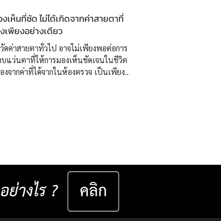
เห็นที่ชัด ไม่ได้เกิดจากค่าสายตาที่
องเพียงอย่างเดียว
วัดค่าสายตาทั่วไป อาจไม่เพียงพอต่อการ
บแว่นตาที่ให้การมองเห็นชัดเจนในชีวิต
นื่องจากค่าที่ได้จากในห้องตรวจ เป็นเพียง “
่มต้น ” ไม่สามารถสะท้อนพฤติกรรมการใช้
ในสภาพแวดล้อมจริงได้อย่างครอบคลุม
่ ISOPTIK เราจึงพัฒนากระบวนการ
บองค์รวม โดยใช้เทคโนโลยี 3D
ment ความละเอียดสูง ร่วมกับการ
ินพฤติกรรมการมองเห็นรายบุคคล เช่น ▸
นสายตาในชีวิตประจำวัน ▸ ระยะโฟกัส
แสง มุมมอง และกิจกรรม
เฉพาะทางของแต่ละคน ▸...