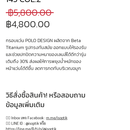
ราคา
 ฿5,800.00 
ราคา
ปกติ
฿4,800.00
ขาย
กรอบแว่น POLO DESIGN ผลิตจาก Beta
ลด
Titanium รูปทรงทันสมัย ออกแบบให้รองรับ
และช่วยปกปิดความหนาของเลนส์ได้ดีกว่ารุ่น
เดิมถึง 30% ส่งผลให้การพยุงน้ำหนักของ
หน้าแว่นได้ดีขึ้น ลดการกดทับบริเวณจมูก
วิธีสั่งซื้อสินค้า! หรือสอบถาม
ข้อมูลเพิ่มเติม
👉🏻 Inbox เพจ Facebook :
m.me/isoptik
👉🏻 LINE ID : @isoptik หรือ
https://line.me/R/ti/p/@isoptik