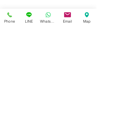
Phone
LINE
Whatsapp
Email
Map
ศูนย์แว่นตาไอซอพติก
89 อาคารเอไอเอ แคปปิตอล เซ็นเตอร์
ชั้น 2 ห้อง 208 ถ. รัชดาภิเษก แขวงดินแดง เขตดินแดง
กรุงเทพฯ 10400
สอบถามข้อมูล และนัดวัดสายตา
โทร / SMS
086-565-5711
086-970-0794
,
063-994-1998
เปิดวันพุธ - วันอาทิตย์ เวลา 10:00 - 19:00 น.
หยุดทุกวันจันทร์ , อังคาร