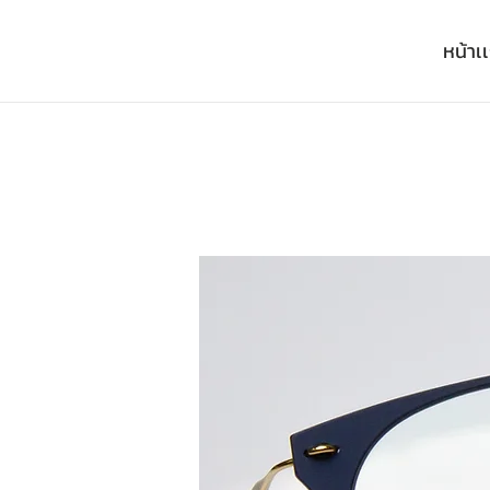
หน้าเ