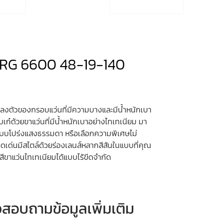
ERG 6600 48-19-140
งตัวของกรอบแว่นที่มีความบางและมีน้ำหนักเบา
บเก๋ด้วยขาแว่นที่มีน้ำหนักเบาอย่างไทเทเนียม มา
งแบบโปร่งแสงธรรมดา หรือเลือกความพิเศษไม่
ดเด่นมีสไตล์ด้วยร่องเลนส์หลากสีสันในแบบที่คุณ
ีขาแว่นไทเทเนียมได้แบบไร้ขีดจำกัด
หรือสอบถามข้อมูลเพิ่มเติม