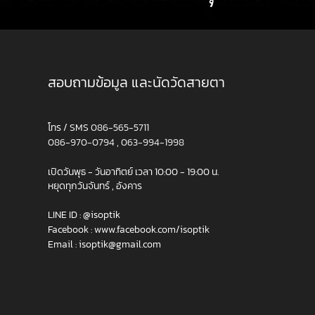
สอบถามข้อมูล และนัดวัดสายตา
โทร / SMS
086-565-5711
086-970-0794
,
063-994-1998
เปิดวันพุธ - วันอาทิตย์ เวลา 10:00 - 19:00 น.
หยุดทุกวันจันทร์ , อังคาร
LINE ID :
@isoptik
Facebook :
www.facebook.com/isoptik
Email :
isoptik@gmail.com