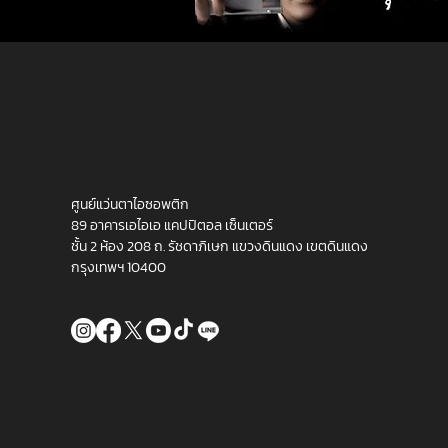
ศูนย์แว่นตาไอซอพติก
89 อาคารเอไอเอ แคปปิตอล เซ็นเตอร์
ชั้น 2 ห้อง 208 ถ. รัชดาภิเษก แขวงดินแดง เขตดินแดง
กรุงเทพฯ 10400