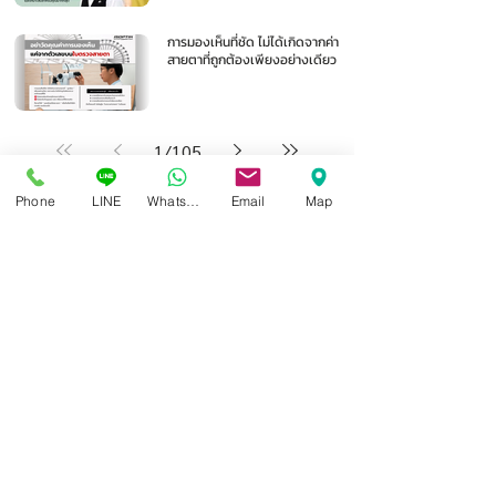
การมองเห็นที่ชัด ไม่ได้เกิดจากค่า
สายตาที่ถูกต้องเพียงอย่างเดียว
1
/
105
Phone
LINE
Whatsapp
Email
Map
ศูนย์แว่นตาไอซอพติก
89 อาคารเอไอเอ แคปปิตอล เซ็นเตอร์
ชั้น 2 ห้อง 208 ถ. รัชดาภิเษก แขวงดินแดง เขตดินแดง
กรุงเทพฯ 10400