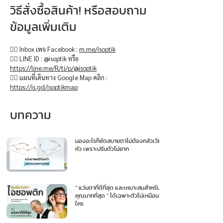
วิธีสั่งซื้อสินค้า! หรือสอบถาม
ข้อมูลเพิ่มเติม
👉🏻 Inbox เพจ Facebook :
m.me/isoptik
👉🏻 LINE ID : @isoptik หรือ
https://line.me/R/ti/p/@isoptik
👉🏻 แผนที่เดินทาง Google Map คลิก :
https://is.gd/isoptikmap
บทความ
มองอะไรก็ชัดสบายตาไม่ต้องกลัวเวียน
หัว เพราะปรับตัวไม่ยาก
“ แว่นตาที่ดีที่สุด และเหมาะสมสำหรับ
คุณมากที่สุด ” ได้เฉพาะตัวไม่เหมือน
ใคร