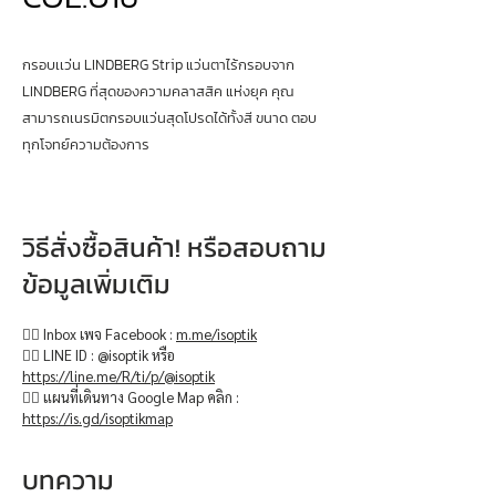
กรอบเเว่น LINDBERG Strip แว่นตาไร้กรอบจาก
LINDBERG ที่สุดของความคลาสสิค แห่งยุค คุณ
สามารถเนรมิตกรอบแว่นสุดโปรดได้ทั้งสี ขนาด ตอบ
ทุกโจทย์ความต้องการ
วิธีสั่งซื้อสินค้า! หรือสอบถาม
ข้อมูลเพิ่มเติม
👉🏻 Inbox เพจ Facebook :
m.me/isoptik
👉🏻 LINE ID : @isoptik หรือ
https://line.me/R/ti/p/@isoptik
👉🏻 แผนที่เดินทาง Google Map คลิก :
https://is.gd/isoptikmap
บทความ