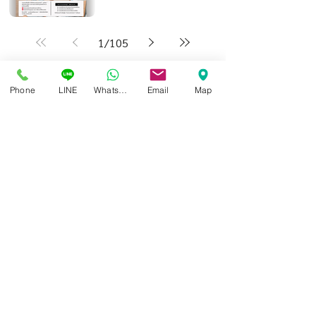
1
/
105
Phone
LINE
Whatsapp
Email
Map
ศูนย์แว่นตาไอซอพติก
89 อาคารเอไอเอ แคปปิตอล เซ็นเตอร์
ชั้น 2 ห้อง 208 ถ. รัชดาภิเษก แขวงดินแดง เขตดินแดง
กรุงเทพฯ 10400
สอบถามข้อมูล และนัดวัดสายตา