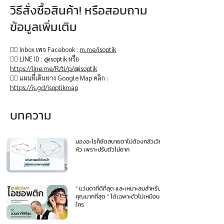
วิธีสั่งซื้อสินค้า! หรือสอบถาม
ข้อมูลเพิ่มเติม
👉🏻 Inbox เพจ Facebook :
m.me/isoptik
👉🏻 LINE ID : @isoptik หรือ
https://line.me/R/ti/p/@isoptik
👉🏻 แผนที่เดินทาง Google Map คลิก :
https://is.gd/isoptikmap
บทความ
มองอะไรก็ชัดสบายตาไม่ต้องกลัวเวียน
หัว เพราะปรับตัวไม่ยาก
“ แว่นตาที่ดีที่สุด และเหมาะสมสำหรับ
คุณมากที่สุด ” ได้เฉพาะตัวไม่เหมือน
ใคร