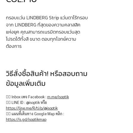
กรอบเเว่น LINDBERG Strip แว่นตาไร้กรอบ
จาก LINDBERG ที่สุดของความคลาสสิค
แห่งยุค คุณสามารถเนรมิตกรอบแว่นสุด
โปรดได้ทั้งสี ขนาด ตอบทุกโจทย์ความ
ต้องการ
วิธีสั่งซื้อสินค้า! หรือสอบถาม
ข้อมูลเพิ่มเติม
👉🏻 Inbox เพจ Facebook :
m.me/isoptik
👉🏻 LINE ID : @isoptik หรือ
https://line.me/R/ti/p/@isoptik
👉🏻 แผนที่เดินทาง Google Map คลิก :
https://is.gd/isoptikmap