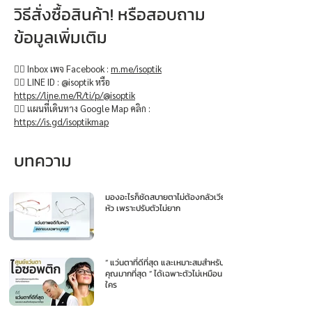
วิธีสั่งซื้อสินค้า! หรือสอบถาม
ข้อมูลเพิ่มเติม
👉🏻 Inbox เพจ Facebook :
m.me/isoptik
👉🏻 LINE ID : @isoptik หรือ
https://line.me/R/ti/p/@isoptik
👉🏻 แผนที่เดินทาง Google Map คลิก :
https://is.gd/isoptikmap
บทความ
มองอะไรก็ชัดสบายตาไม่ต้องกลัวเวียน
หัว เพราะปรับตัวไม่ยาก
“ แว่นตาที่ดีที่สุด และเหมาะสมสำหรับ
คุณมากที่สุด ” ได้เฉพาะตัวไม่เหมือน
ใคร