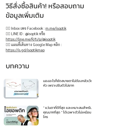
วิธีสั่งซื้อสินค้า! หรือสอบถาม
ข้อมูลเพิ่มเติม
👉🏻 Inbox เพจ Facebook :
m.me/isoptik
👉🏻 LINE ID : @isoptik หรือ
https://line.me/R/ti/p/@isoptik
👉🏻 แผนที่เดินทาง Google Map คลิก :
https://is.gd/isoptikmap
บทความ
มองอะไรก็ชัดสบายตาไม่ต้องกลัวเวียน
หัว เพราะปรับตัวไม่ยาก
“ แว่นตาที่ดีที่สุด และเหมาะสมสำหรับ
คุณมากที่สุด ” ได้เฉพาะตัวไม่เหมือน
ใคร