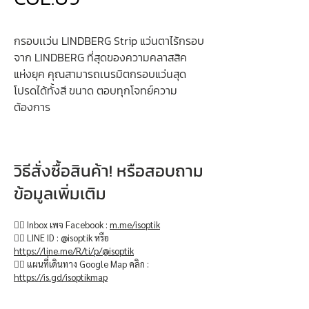
กรอบเเว่น LINDBERG Strip แว่นตาไร้กรอบ
จาก LINDBERG ที่สุดของความคลาสสิค
แห่งยุค คุณสามารถเนรมิตกรอบแว่นสุด
โปรดได้ทั้งสี ขนาด ตอบทุกโจทย์ความ
ต้องการ
วิธีสั่งซื้อสินค้า! หรือสอบถาม
ข้อมูลเพิ่มเติม
👉🏻 Inbox เพจ Facebook :
m.me/isoptik
👉🏻 LINE ID : @isoptik หรือ
https://line.me/R/ti/p/@isoptik
👉🏻 แผนที่เดินทาง Google Map คลิก :
https://is.gd/isoptikmap