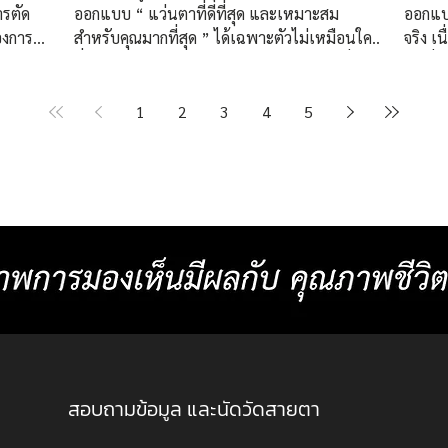
ารตัด
ออกแบบ “ แว่นตาที่ดีที่สุด และเหมาะสม
ออกแบ
องการ
สำหรับคุณมากที่สุด ” ได้เฉพาะตัวไม่เหมือนใคร
จริง เ
บตัวยาก
ที่ศูนย์เลนส์โปรเกรสซีฟเฉพาะบุคคลอย่างยิ่งยวด
จุดเริ
ับสายตา
ISOPTIK เราทุ่มเทสร้างสรรค์แว่นตาโปรเกรส
สายตา
่นครั้ง
ซีฟทุกชิ้นผ่านการออกแบบโครงสร้างเลนส์โปรเก
👓 ที
1
2
3
4
5
คคลอย่าง
รสซีฟ โดย ปรมาจารย์โบบิผู้คิดค้น “ ชุดทดลอง
วิเคราะห์แบ
กคู่
เลนส์โปรเกรสซีฟเฉพาะบุคคลอย่างยิ่งยวด 3 มิติ
Measure
่
” คนแรกของโลก ผสมผสานกับเคล็ดลับเฉพาะ
ประเม
กแบบ
ตัวจากประสบการณ์กว่า 50 ปี เพื่อให้ได้เลนส์
การใช้งา
่อง
โปรเกรสซีฟที่สามารถออกแบบค่าสายตาได้
หลักที่ใช้บ่อย ▸ สภาพ
ละเอียด เป็นรายแรกของโ
สอบถามข้อมูล และนัดวัดสายตา