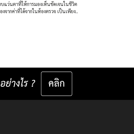
บแว่นตาที่ให้การมองเห็นชัดเจนในชีวิต
นื่องจากค่าที่ได้จากในห้องตรวจ เป็นเพียง “
่มต้น ” ไม่สามารถสะท้อนพฤติกรรมการใช้
ในสภาพแวดล้อมจริงได้อย่างครอบคลุม
่ ISOPTIK เราจึงพัฒนากระบวนการ
บองค์รวม โดยใช้เทคโนโลยี 3D
ment ความละเอียดสูง ร่วมกับการ
ินพฤติกรรมการมองเห็นรายบุคคล เช่น ▸
นสายตาในชีวิตประจำวัน ▸ ระยะโฟกัส
แสง มุมมอง และกิจกรรม
เฉพาะทางของแต่ละคน ▸...