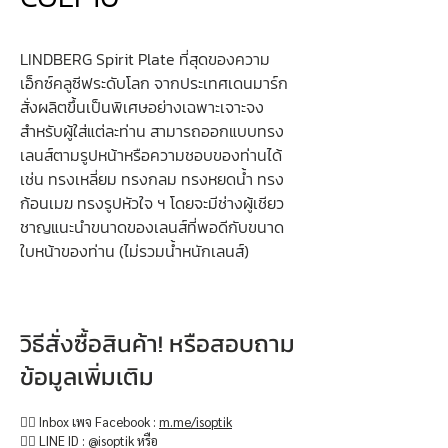
LINDBERG Spirit Plate ที่สุดของความ
เอ็กซ์คลูซีฟระดับโลก จากประเทศเดนมาร์ก
สั่งผลิตขึ้นเป็นพิเศษอย่างเฉพาะเจาะจง
สำหรับผู้ใส่แต่ละท่าน สามารถออกแบบทรง
เลนส์ตามรูปหน้าหรือความชอบของท่านได้
เช่น ทรงเหลี่ยม ทรงกลม ทรงหยดน้ำ ทรง
ก้อนเมฆ ทรงรูปหัวใจ ฯ โดยจะมีช่างผู้เชียว
ชาญแนะนำขนาดของเลนส์ที่พอดีกับขนาด
ใบหน้าของท่าน (ไม่รวมน้ำหนักเลนส์)
วิธีสั่งซื้อสินค้า! หรือสอบถาม
ข้อมูลเพิ่มเติม
👉🏻 Inbox เพจ Facebook :
m.me/isoptik
👉🏻 LINE ID : @isoptik หรือ