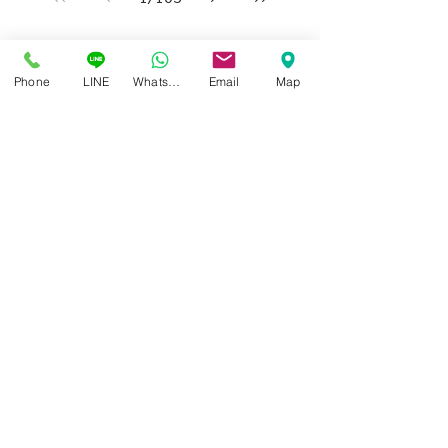
Phone
LINE
Whatsapp
Email
Map
ศูนย์แว่นตาไอซอพติก
89 อาคารเอไอเอ แคปปิตอล เซ็นเตอร์
ชั้น 2 ห้อง 208 ถ. รัชดาภิเษก แขวงดินแดง เขตดินแดง
กรุงเทพฯ 10400
สอบถามข้อมูล และนัดวัดสายตา
โทร / SMS
086-565-5711
086-970-0794
,
063-994-1998
เปิดวันพุธ - วันอาทิตย์ เวลา 10:00 - 19:00 น.