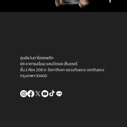
ศูนย์แว่นตาไอซอพติก
89 อาคารเอไอเอ แคปปิตอล เซ็นเตอร์
ชั้น 2 ห้อง 208 ถ. รัชดาภิเษก แขวงดินแดง เขตดินแดง
กรุงเทพฯ 10400