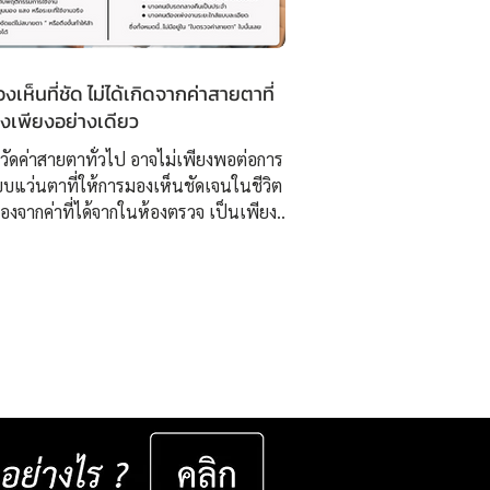
เห็นที่ชัด ไม่ได้เกิดจากค่าสายตาที่
องเพียงอย่างเดียว
วัดค่าสายตาทั่วไป อาจไม่เพียงพอต่อการ
บแว่นตาที่ให้การมองเห็นชัดเจนในชีวิต
นื่องจากค่าที่ได้จากในห้องตรวจ เป็นเพียง “
่มต้น ” ไม่สามารถสะท้อนพฤติกรรมการใช้
ในสภาพแวดล้อมจริงได้อย่างครอบคลุม
่ ISOPTIK เราจึงพัฒนากระบวนการ
บองค์รวม โดยใช้เทคโนโลยี 3D
ment ความละเอียดสูง ร่วมกับการ
ินพฤติกรรมการมองเห็นรายบุคคล เช่น ▸
นสายตาในชีวิตประจำวัน ▸ ระยะโฟกัส
แสง มุมมอง และกิจกรรม
เฉพาะทางของแต่ละคน ▸...