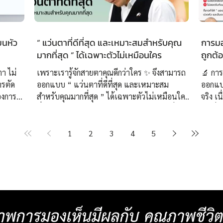
ยนหัว
“ แว่นตาที่ดีที่สุด และเหมาะสมสำหรับคุณ
การมอง
มากที่สุด ” ได้เฉพาะตัวไม่เหมือนใคร
ถูกต้
ตา ไม่
เพราะเรารู้จักสายตาคุณดีกว่าใคร ✨ จึงสามารถ
🔬 การ
ารตัด
ออกแบบ “ แว่นตาที่ดีที่สุด และเหมาะสม
ออกแบ
องการ
สำหรับคุณมากที่สุด ” ได้เฉพาะตัวไม่เหมือนใคร
จริง เ
บตัวยาก
ที่ศูนย์เลนส์โปรเกรสซีฟเฉพาะบุคคลอย่างยิ่งยวด
จุดเริ
ับสายตา
ISOPTIK เราทุ่มเทสร้างสรรค์แว่นตาโปรเกรส
สายตา
่นครั้ง
ซีฟทุกชิ้นผ่านการออกแบบโครงสร้างเลนส์โปรเก
👓 ที
1
2
3
4
5
คคลอย่าง
รสซีฟ โดย ปรมาจารย์โบบิผู้คิดค้น “ ชุดทดลอง
วิเคราะห์แบ
กคู่
เลนส์โปรเกรสซีฟเฉพาะบุคคลอย่างยิ่งยวด 3 มิติ
Measure
่
” คนแรกของโลก ผสมผสานกับเคล็ดลับเฉพาะ
ประเม
กแบบ
ตัวจากประสบการณ์กว่า 50 ปี เพื่อให้ได้เลนส์
การใช้งา
่อง
โปรเกรสซีฟที่สามารถออกแบบค่าสายตาได้
หลักที่ใช้บ่อย ▸ สภาพ
ละเอียด เป็นรายแรกของโ