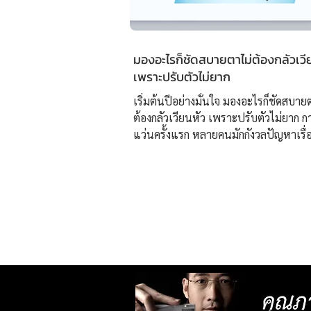
มองอะไรก็ชัดสบายตาไม่ต้องกลัวเวี
เพราะปรับตัวไม่ยาก
เริ่มต้นปีอย่างมั่นใจ มองอะไรก็ชัดสบาย
ต้องกลัวเวียนหัว เพราะปรับตัวไม่ยาก ก
แว่นครั้งแรก หลายคนมักกังวลปัญหาเรื่
ปรับสายตา เพราะอาจทำให้ปวดหัว ปรั
เนื่องจากการตัดแว่นมาไม่ได้เหมาะสมก
โดยเฉพาะ ปัญหานี้จะหมดไป เพียงตัดแว
แรกที่ “ศูนย์เลนส์โปรเกรสซีฟเฉพาะบุ
ยิ่งยวด ISOPTIK” ✅แว่นตาที่เหมาะกับทุ
สายตา ใช้ชีวิตได้อย่างลื่นไหล ด้วยแว่นที
ออกแบบมาเฉพาะบุคคล รวมถึงการออ
กรอบให้พอดีกับหน้า ทำให้หมดปัญหาเรื
สายตาเคลื่อนเนื่องจากแว่นตาไม่เ