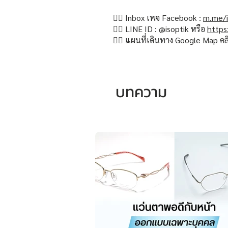
👉🏻 Inbox เพจ Facebook :
m.me/i
👉🏻 LINE ID : @isoptik หรือ
https
👉🏻 แผนที่เดินทาง Google Map คล
บทความ