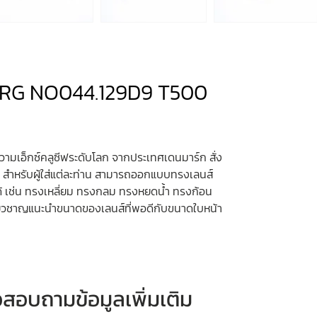
ERG NO044.129D9 T500
วามเอ็กซ์คลูซีฟระดับโลก จากประเทศเดนมาร์ก สั่ง
ง สำหรับผู้ใส่แต่ละท่าน สามารถออกแบบทรงเลนส์
้ เช่น ทรงเหลี่ยม ทรงกลม ทรงหยดน้ำ ทรงก้อน
เชียวชาญแนะนำขนาดของเลนส์ที่พอดีกับขนาดใบหน้า
หรือสอบถามข้อมูลเพิ่มเติม