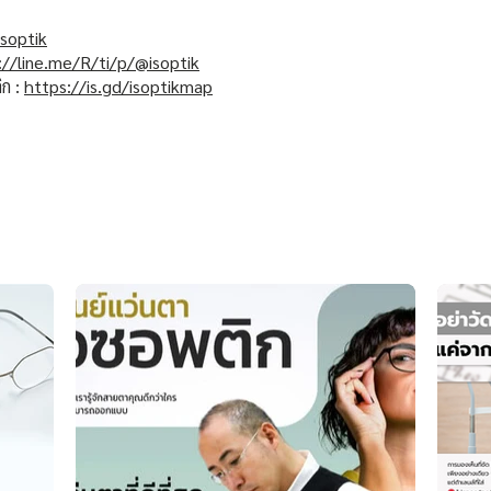
soptik
://line.me/R/ti/p/@isoptik
ิก :
https://is.gd/isoptikmap