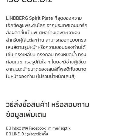
LINDBERG Spirit Plate ที่สุดของความ
เอ็กซ์คลูซีฟระดับโลก จากประเทศเดนมาร์ก
สั่งผลิตขึ้นเป็นพิเศษอย่างเฉพาะเจาะจง
สำหรับผู้ใส่แต่ละท่าน สามารถออกแบบทรง
เลนส์ตามรูปหน้าหรือความชอบของท่านได้
เช่น ทรงเหลี่ยม ทรงกลม ทรงหยดน้ำ ทรง
ก้อนเมฆ ทรงรูปหัวใจ ฯ โดยจะมีช่างผู้เชียว
ชาญแนะนำขนาดของเลนส์ที่พอดีกับขนาด
ใบหน้าของท่าน (ไม่รวมน้ำหนักเลนส์)
วิธีสั่งซื้อสินค้า! หรือสอบถาม
ข้อมูลเพิ่มเติม
👉🏻 Inbox เพจ Facebook :
m.me/isoptik
👉🏻 LINE ID : @isoptik หรือ