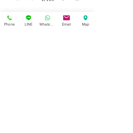
Phone
LINE
Whatsapp
Email
Map
ศูนย์แว่นตาไอซอพติก
89 อาคารเอไอเอ แคปปิตอล เซ็นเตอร์
ชั้น 2 ห้อง 208 ถ. รัชดาภิเษก แขวงดินแดง เขตดินแดง
กรุงเทพฯ 10400
สอบถามข้อมูล และนัดวัดสายตา
โทร / SMS
086-565-5711
086-970-0794
,
063-994-1998
เปิดวันพุธ - วันอาทิตย์ เวลา 10:00 - 19:00 น.