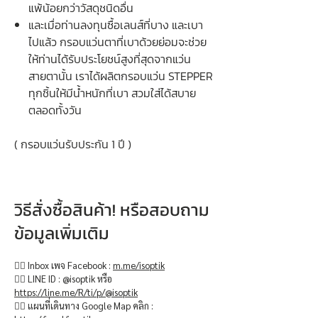
แพ้น้อยกว่าวัสดุชนิดอื่น
และเมื่อท่านลงทุนซื้อเลนส์ที่บาง และเบา
ไปแล้ว กรอบแว่นตาที่เบาด้วยย่อมจะช่วย
ให้ท่านได้รับประโยชน์สูงที่สุดจากแว่น
สายตานั้น เราได้ผลิตกรอบแว่น STEPPER
ทุกชิ้นให้มีน้ำหนักที่เบา สวมใส่ได้สบาย
ตลอดทั้งวัน
( กรอบแว่นรับประกัน 1 ปี )
วิธีสั่งซื้อสินค้า! หรือสอบถาม
ข้อมูลเพิ่มเติม
👉🏻 Inbox เพจ Facebook :
m.me/isoptik
👉🏻 LINE ID : @isoptik หรือ
https://line.me/R/ti/p/@isoptik
👉🏻 แผนที่เดินทาง Google Map คลิก :