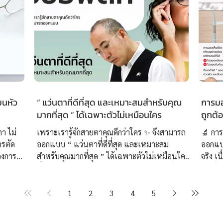
ยนหัว
“ แว่นตาที่ดีที่สุด และเหมาะสมสำหรับคุณ
การมอง
มากที่สุด ” ได้เฉพาะตัวไม่เหมือนใคร
ถูกต้
ตา ไม่
เพราะเรารู้จักสายตาคุณดีกว่าใคร ✨ จึงสามารถ
🔬 การ
ารตัด
ออกแบบ “ แว่นตาที่ดีที่สุด และเหมาะสม
ออกแบ
องการ
สำหรับคุณมากที่สุด ” ได้เฉพาะตัวไม่เหมือนใคร
จริง เ
บตัวยาก
ที่ศูนย์เลนส์โปรเกรสซีฟเฉพาะบุคคลอย่างยิ่งยวด
จุดเริ
ับสายตา
ISOPTIK เราทุ่มเทสร้างสรรค์แว่นตาโปรเกรส
สายตา
่นครั้ง
ซีฟทุกชิ้นผ่านการออกแบบโครงสร้างเลนส์โปรเก
👓 ที
1
2
3
4
5
คคลอย่าง
รสซีฟ โดย ปรมาจารย์โบบิผู้คิดค้น “ ชุดทดลอง
วิเคราะห์แบ
กคู่
เลนส์โปรเกรสซีฟเฉพาะบุคคลอย่างยิ่งยวด 3 มิติ
Measure