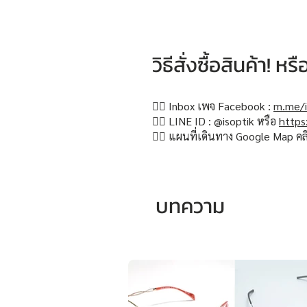
วิธีสั่งซื้อสินค้า! 
👉🏻 Inbox เพจ Facebook :
m.me/i
👉🏻 LINE ID : @isoptik หรือ
https
👉🏻 แผนที่เดินทาง Google Map คล
บทความ