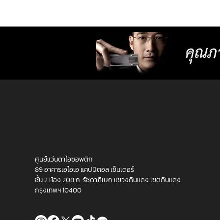
สายตา ใช้ชีวิตได้อย่างลื่นไหล ด้วยแว่นที
ออกแบบมาเฉพาะบุคคล รวมถึงการออ
กรอบให้พอดีกับหน้า ทำให้หมดปัญหาเรื
สายตาเคลื่อนเนื่องจากแว่นตาไม่เ
ศูนย์แว่นตาไอซอพติก
89 อาคารเอไอเอ แคปปิตอล เซ็นเตอร์
ชั้น 2 ห้อง 208 ถ. รัชดาภิเษก แขวงดินแดง เขตดินแดง
กรุงเทพฯ 10400