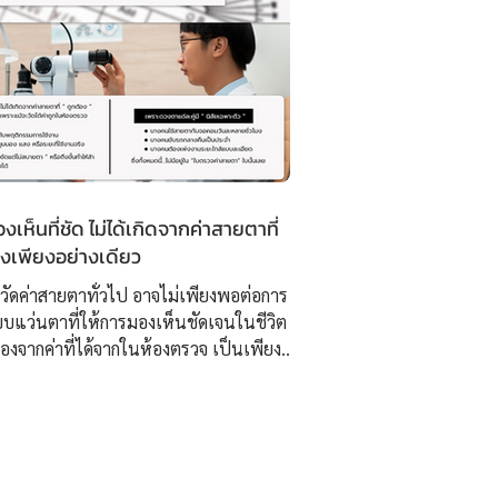
เห็นที่ชัด ไม่ได้เกิดจากค่าสายตาที่
องเพียงอย่างเดียว
วัดค่าสายตาทั่วไป อาจไม่เพียงพอต่อการ
บแว่นตาที่ให้การมองเห็นชัดเจนในชีวิต
นื่องจากค่าที่ได้จากในห้องตรวจ เป็นเพียง “
่มต้น ” ไม่สามารถสะท้อนพฤติกรรมการใช้
ในสภาพแวดล้อมจริงได้อย่างครอบคลุม
่ ISOPTIK เราจึงพัฒนากระบวนการ
บองค์รวม โดยใช้เทคโนโลยี 3D
ment ความละเอียดสูง ร่วมกับการ