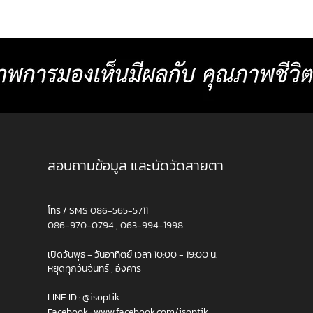
่
” คนแรกของโลก ผสมผสานกับเคล็ดลับเฉพาะ
ประเม
กแบบ
ตัวจากประสบการณ์กว่า 50 ปี เพื่อให้ได้เลนส์
การใช้งา
่อง
โปรเกรสซีฟที่สามารถออกแบบค่าสายตาได้
หลักที่ใช้บ่อย ▸ สภาพ
ละเอียด เป็นรายแรกของโ
สอบถามข้อมูล และนัดวัดสายตา
โทร / SMS
086-565-5711
086-970-0794
,
063-994-1998
เปิดวันพุธ - วันอาทิตย์ เวลา 10:00 - 19:00 น.
หยุดทุกวันจันทร์ , อังคาร
LINE ID :
@isoptik
Facebook :
www.facebook.com/isoptik