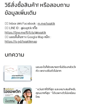
วิธีสั่งซื้อสินค้า! หรือสอบถาม
ข้อมูลเพิ่มเติม
👉🏻 Inbox เพจ Facebook :
m.me/isoptik
👉🏻 LINE ID : @isoptik หรือ
https://line.me/R/ti/p/@isoptik
👉🏻 แผนที่เดินทาง Google Map คลิก :
https://is.gd/isoptikmap
บทความ
มองอะไรก็ชัดสบายตาไม่ต้องกลัวเวียน
หัว เพราะปรับตัวไม่ยาก
“ แว่นตาที่ดีที่สุด และเหมาะสมสำหรับ
คุณมากที่สุด ” ได้เฉพาะตัวไม่เหมือน
ใคร