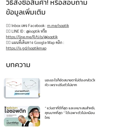
วิธีสั่งซื้อสินค้า! หรือสอบถาม
ข้อมูลเพิ่มเติม
👉🏻 Inbox เพจ Facebook :
m.me/isoptik
👉🏻 LINE ID : @isoptik หรือ
https://line.me/R/ti/p/@isoptik
👉🏻 แผนที่เดินทาง Google Map คลิก :
https://is.gd/isoptikmap
บทความ
มองอะไรก็ชัดสบายตาไม่ต้องกลัวเวียน
หัว เพราะปรับตัวไม่ยาก
“ แว่นตาที่ดีที่สุด และเหมาะสมสำหรับ
คุณมากที่สุด ” ได้เฉพาะตัวไม่เหมือน
ใคร