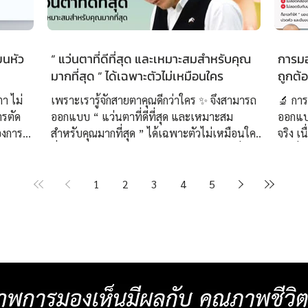
ยนหัว
“ แว่นตาที่ดีที่สุด และเหมาะสมสำหรับคุณ
การมอง
มากที่สุด ” ได้เฉพาะตัวไม่เหมือนใคร
ถูกต้
ตา ไม่
เพราะเรารู้จักสายตาคุณดีกว่าใคร ✨ จึงสามารถ
🔬 การ
ารตัด
ออกแบบ “ แว่นตาที่ดีที่สุด และเหมาะสม
ออกแบ
องการ
สำหรับคุณมากที่สุด ” ได้เฉพาะตัวไม่เหมือนใคร
จริง เ
บตัวยาก
ที่ศูนย์เลนส์โปรเกรสซีฟเฉพาะบุคคลอย่างยิ่งยวด
จุดเริ
ับสายตา
ISOPTIK เราทุ่มเทสร้างสรรค์แว่นตาโปรเกรส
สายตา
่นครั้ง
ซีฟทุกชิ้นผ่านการออกแบบโครงสร้างเลนส์โปรเก
👓 ที
1
2
3
4
5
คคลอย่าง
รสซีฟ โดย ปรมาจารย์โบบิผู้คิดค้น “ ชุดทดลอง
วิเคราะห์แบ
กคู่
เลนส์โปรเกรสซีฟเฉพาะบุคคลอย่างยิ่งยวด 3 มิติ
Measure
่
” คนแรกของโลก ผสมผสานกับเคล็ดลับเฉพาะ
ประเม
กแบบ
ตัวจากประสบการณ์กว่า 50 ปี เพื่อให้ได้เลนส์
การใช้งา
่อง
โปรเกรสซีฟที่สามารถออกแบบค่าสายตาได้
หลักที่ใช้บ่อย ▸ สภาพ
ละเอียด เป็นรายแรกของโ