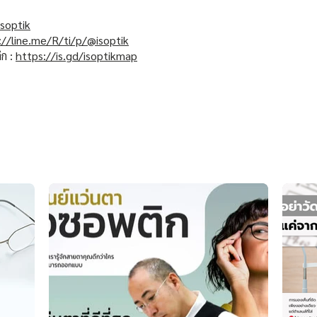
soptik
://line.me/R/ti/p/@isoptik
ิก :
https://is.gd/isoptikmap