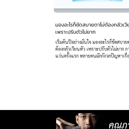
มองอะไรก็ชัดสบายตาไม่ต้องกลัวเวี
เพราะปรับตัวไม่ยาก
เริ่มต้นปีอย่างมั่นใจ มองอะไรก็ชัดสบาย
ต้องกลัวเวียนหัว เพราะปรับตัวไม่ยาก ก
แว่นครั้งแรก หลายคนมักกังวลปัญหาเรื่
ปรับสายตา เพราะอาจทำให้ปวดหัว ปรั
เนื่องจากการตัดแว่นมาไม่ได้เหมาะสมก
โดยเฉพาะ ปัญหานี้จะหมดไป เพียงตัดแว
แรกที่ “ศูนย์เลนส์โปรเกรสซีฟเฉพาะบุ
ยิ่งยวด ISOPTIK” ✅แว่นตาที่เหมาะกับทุ
สายตา ใช้ชีวิตได้อย่างลื่นไหล ด้วยแว่นที
ออกแบบมาเฉพาะบุคคล รวมถึงการออ
กรอบให้พอดีกับหน้า ทำให้หมดปัญหาเรื
สายตาเคลื่อนเนื่องจากแว่นตาไม่เ