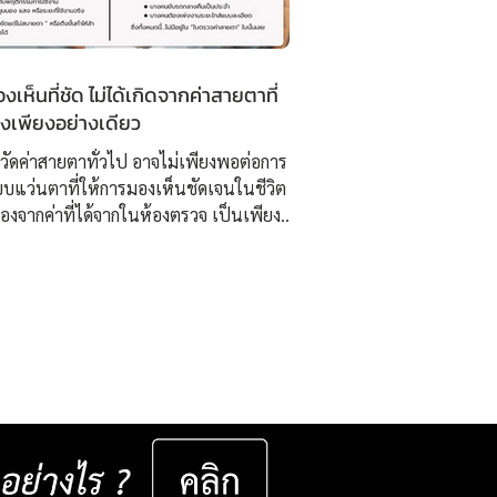
เห็นที่ชัด ไม่ได้เกิดจากค่าสายตาที่
องเพียงอย่างเดียว
วัดค่าสายตาทั่วไป อาจไม่เพียงพอต่อการ
บแว่นตาที่ให้การมองเห็นชัดเจนในชีวิต
นื่องจากค่าที่ได้จากในห้องตรวจ เป็นเพียง “
่มต้น ” ไม่สามารถสะท้อนพฤติกรรมการใช้
ในสภาพแวดล้อมจริงได้อย่างครอบคลุม
่ ISOPTIK เราจึงพัฒนากระบวนการ
บองค์รวม โดยใช้เทคโนโลยี 3D
ment ความละเอียดสูง ร่วมกับการ
ินพฤติกรรมการมองเห็นรายบุคคล เช่น ▸
นสายตาในชีวิตประจำวัน ▸ ระยะโฟกัส
แสง มุมมอง และกิจกรรม
เฉพาะทางของแต่ละคน ▸...