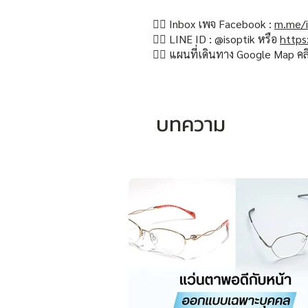
👉🏻 Inbox เพจ Facebook :
m.me/i
👉🏻 LINE ID : @isoptik หรือ
https
👉🏻 แผนที่เดินทาง Google Map คล
บทความ