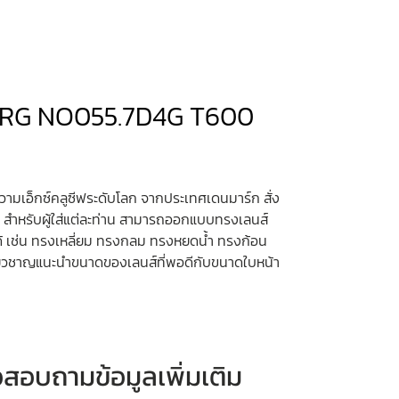
ERG NO055.7D4G T600
วามเอ็กซ์คลูซีฟระดับโลก จากประเทศเดนมาร์ก สั่ง
ง สำหรับผู้ใส่แต่ละท่าน สามารถออกแบบทรงเลนส์
้ เช่น ทรงเหลี่ยม ทรงกลม ทรงหยดน้ำ ทรงก้อน
เชียวชาญแนะนำขนาดของเลนส์ที่พอดีกับขนาดใบหน้า
หรือสอบถามข้อมูลเพิ่มเติม