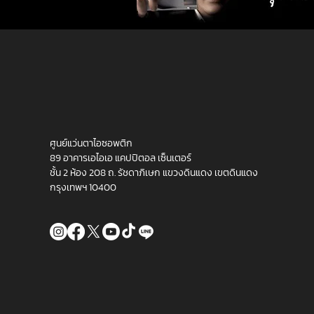
ศูนย์แว่นตาไอซอพติก
89 อาคารเอไอเอ แคปปิตอล เซ็นเตอร์
ชั้น 2 ห้อง 208 ถ. รัชดาภิเษก แขวงดินแดง เขตดินแดง
กรุงเทพฯ 10400