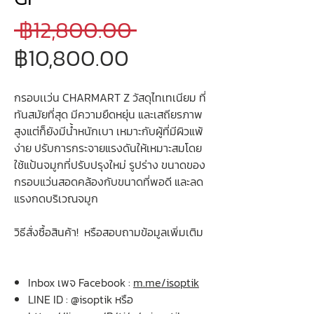
ราคา
 ฿12,800.00 
ราคา
ปกติ
฿10,800.00
ขาย
กรอบเเว่น CHARMART Z วัสดุไทเทเนียม ที่
ลด
ทันสมัยที่สุด มีความยืดหยุ่น และเสถียรภาพ
สูงแต่ก็ยังมีน้ำหนักเบา เหมาะกับผู้ที่มีผิวแพ้
ง่าย ปรับการกระจายแรงดันให้เหมาะสมโดย
ใช้แป้นจมูกที่ปรับปรุงใหม่ รูปร่าง ขนาดของ
กรอบแว่นสอดคล้องกับขนาดที่พอดี และลด
แรงกดบริเวณจมูก
วิธีสั่งซื้อสินค้า! หรือสอบถามข้อมูลเพิ่มเติม
Inbox เพจ Facebook :
m.me/isoptik
LINE ID : @isoptik หรือ