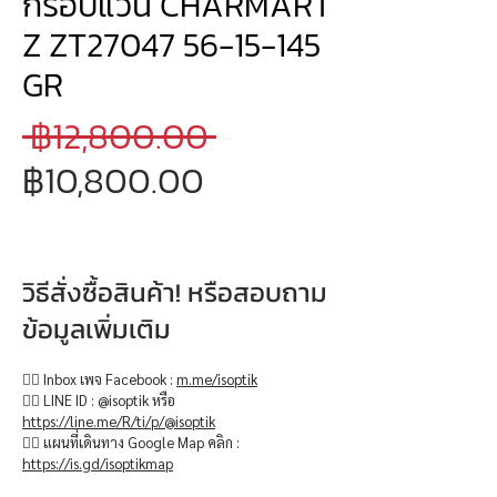
กรอบแว่น CHARMART
Z ZT27047 56-15-145
GR
ราคา
 ฿12,800.00 
ราคา
ปกติ
฿10,800.00
ขาย
ลด
วิธีสั่งซื้อสินค้า! หรือสอบถาม
ข้อมูลเพิ่มเติม
👉🏻 Inbox เพจ Facebook :
m.me/isoptik
👉🏻 LINE ID : @isoptik หรือ
https://line.me/R/ti/p/@isoptik
👉🏻 แผนที่เดินทาง Google Map คลิก :
https://is.gd/isoptikmap