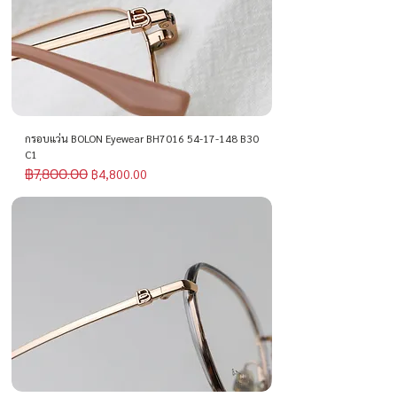
กรอบแว่น BOLON Eyewear BH7016 54-17-148 B30
C1
฿7,800.00
ราคาปกติ
ราคาขายลด
฿4,800.00