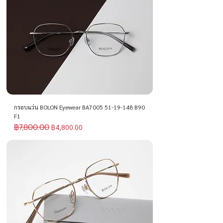
กรอบแว่น BOLON Eyewear BA7005 51-19-148 B90
F1
฿7,800.00
ราคาปกติ
ราคาขายลด
฿4,800.00