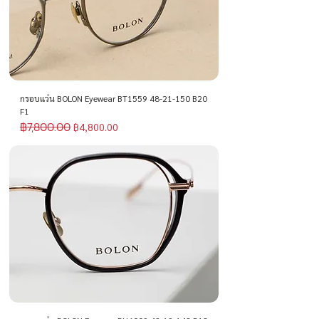
กรอบแว่น BOLON Eyewear BT1559 48-21-150 B20
F1
฿7,800.00
ราคาปกติ
ราคาขายลด
฿4,800.00