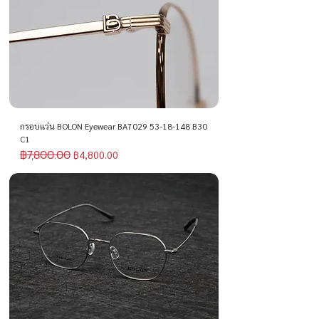
กรอบแว่น BOLON Eyewear BA7029 53-18-148 B30
C1
฿7,800.00
ราคาปกติ
ราคาขายลด
฿4,800.00