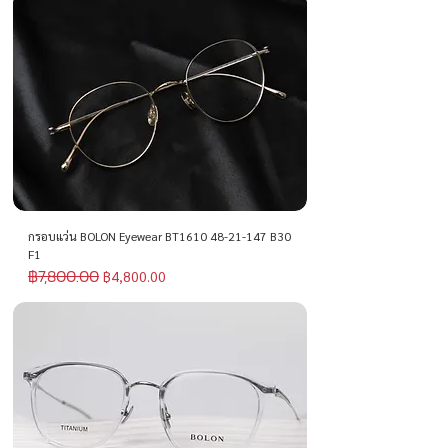
กรอบแว่น BOLON Eyewear BT1610 48-21-147 B30
F1
฿7,800.00
ราคาปกติ
ราคาขายลด
฿4,800.00