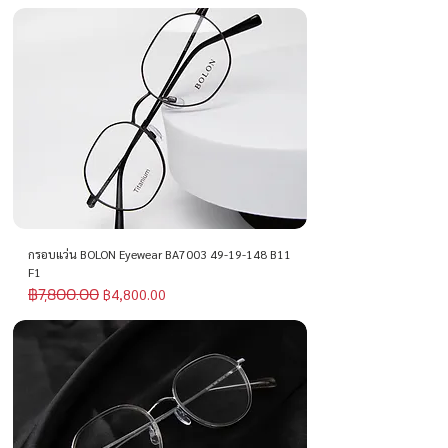
กรอบแว่น BOLON Eyewear BA7003 49-19-148 B11
F1
฿7,800.00
ราคาปกติ
ราคาขายลด
฿4,800.00