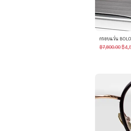
แดง
อื่น ๆ
กรอบแว่น BOLO
ราคาปกติ
ราค
฿4,
฿7,800.00