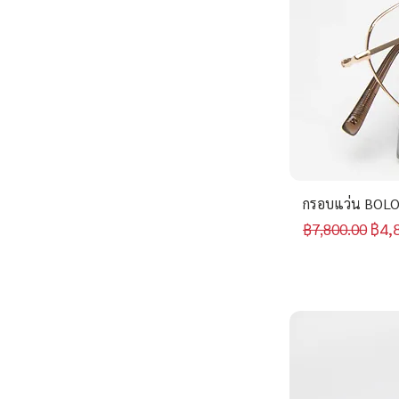
กรอบแว่น BOLO
ราคาปกติ
ราค
฿4,
฿7,800.00