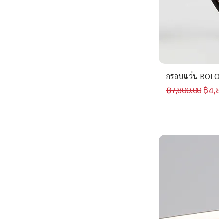
กรอบแว่น BOLO
ราคาปกติ
ราค
฿4,
฿7,800.00