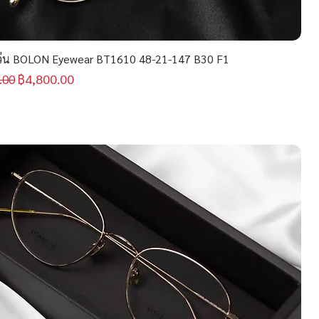
่น BOLON Eyewear BT1610 48-21-147 B30 F1
กติ
ราคาขายลด
฿4,800.00
.00