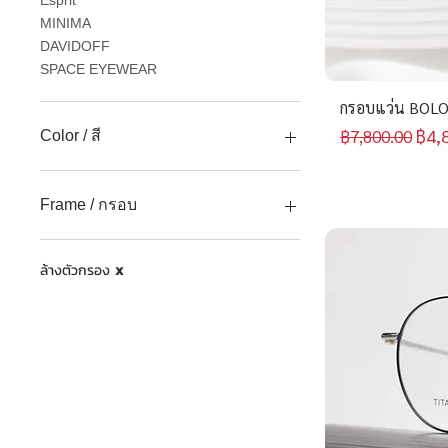
Esprit
MINIMA
DAVIDOFF
SPACE EYEWEAR
กรอบแว่น BOLO
ราคาปกติ
ราค
฿4,
฿7,800.00
Color / สี
เงิน
ทอง
Frame / กรอบ
ดำ
ขาว
กรอบเต็ม ( Full frame )
ล้างตัวกรอง
เทา
ครึ่งกรอบ ( Semi frame )
X
น้ำตาล
กรอบเจาะ ( Rimless frame )
น้ำเงิน
เซาะร่อง ( Gouging frame )
เหลือง
ชมพู
เขียว
ฟ้า
ม่วง