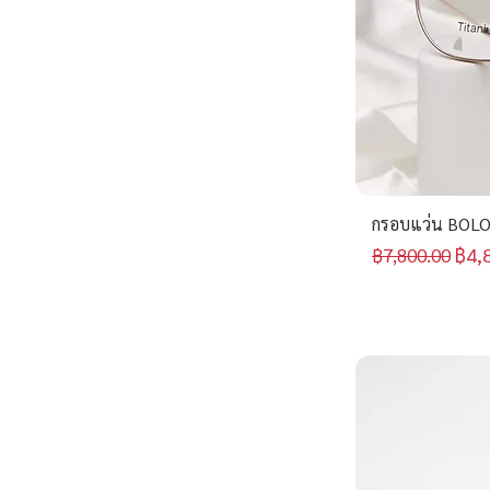
กรอบแว่น BOLO
ราคาปกติ
ราค
฿4,
฿7,800.00