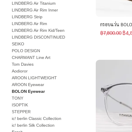
LINDBERG Air Titanium
LINDBERG Air Rim Inner
LINDBERG Strip
LINDBERG Air Rim
กรอบแว่น BOLO
LINDBERG Air Rim Kid/Teen
ราคาปกติ
ราค
฿4,
฿7,800.00
LINDBERG DISCONTINUED
SEIKO
POLO DESIGN
CHARMANT Line Art
Tom Davies
Aodioror
AROON LIGHTWEIGHT
AROON Eyewear
BOLON Eyewear
TONY
ISOPTIK
STEPPER
ic! berlin Classic Collection
ic! berlin Silk Collection