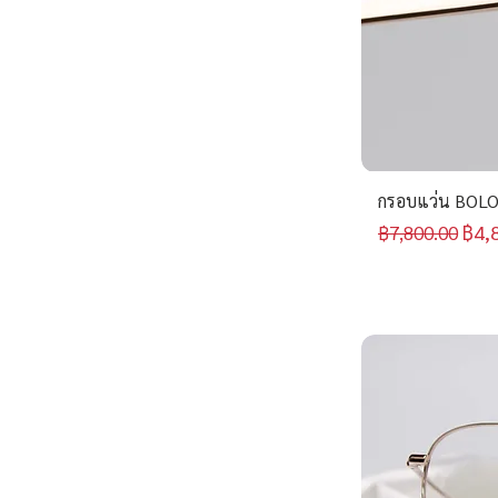
กรอบแว่น BOLO
ราคาปกติ
ราค
฿4,
฿7,800.00