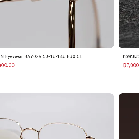
N Eyewear BA7029 53-18-148 B30 C1
กรอบแว
าขายลด
ราคาป
800.00
฿7,800