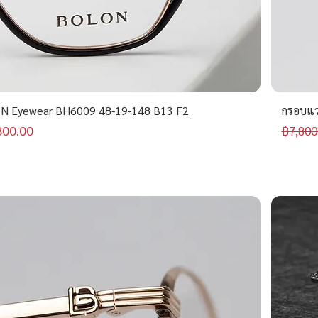
N Eyewear BH6009 48-19-148 B13 F2
กรอบแว
าขายลด
ราคาป
800.00
฿7,800