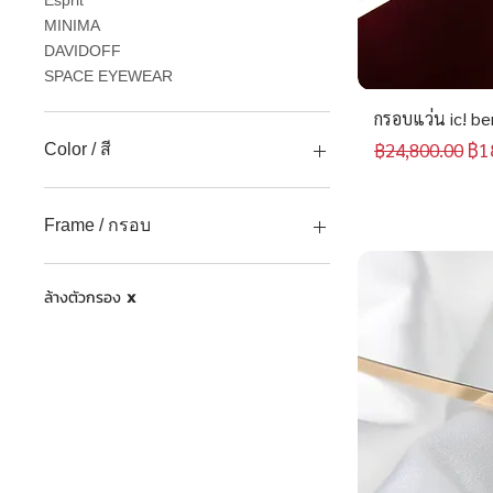
Esprit
MINIMA
DAVIDOFF
SPACE EYEWEAR
กรอบแว่น ic! be
ราคาปกติ
รา
฿1
฿24,800.00
Color / สี
เงิน
ทอง
Frame / กรอบ
ดำ
ขาว
กรอบเต็ม ( Full frame )
ล้างตัวกรอง
เทา
ครึ่งกรอบ ( Semi frame )
X
น้ำตาล
กรอบเจาะ ( Rimless frame )
น้ำเงิน
เซาะร่อง ( Gouging frame )
เหลือง
ชมพู
เขียว
ฟ้า
ม่วง