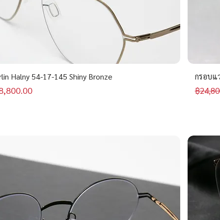
rlin Halny 54-17-145 Shiny Bronze
กรอบแว่
คาขายลด
ราคาป
8,800.00
฿24,80