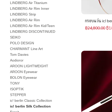
LINDBERG Air Titanium
LINDBERG Air Rim Inner
LINDBERG Strip
LINDBERG Air Rim
กรอบแว่น ic! be
LINDBERG Air Rim Kid/Teen
ราคาปกติ
รา
฿1
฿24,800.00
LINDBERG DISCONTINUED
SEIKO
POLO DESIGN
CHARMANT Line Art
Tom Davies
Aodioror
AROON LIGHTWEIGHT
AROON Eyewear
BOLON Eyewear
TONY
ISOPTIK
STEPPER
ic! berlin Classic Collection
ic! berlin Silk Collection