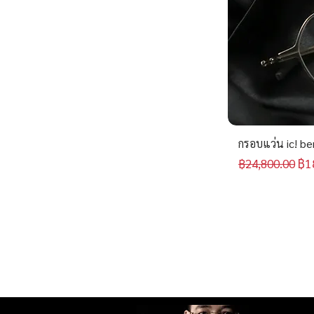
กรอบแว่น ic! be
ราคาปกติ
รา
฿1
฿24,800.00