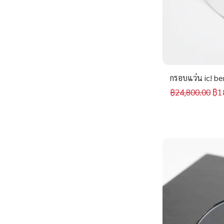
กรอบแว่น ic! be
ราคาปกติ
รา
฿1
฿24,800.00