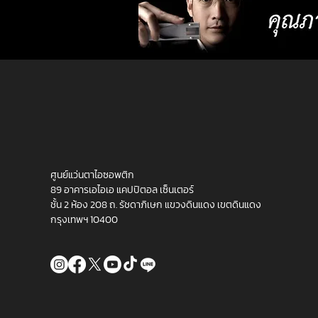
ศูนย์แว่นตาไอซอพติก
89 อาคารเอไอเอ แคปปิตอล เซ็นเตอร์
ชั้น 2 ห้อง 208 ถ. รัชดาภิเษก แขวงดินแดง เขตดินแดง
กรุงเทพฯ 10400