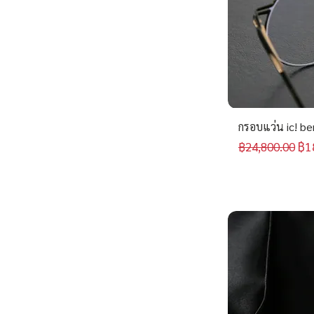
กรอบแว่น ic! be
ราคาปกติ
รา
฿1
฿24,800.00