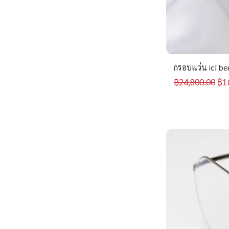
แดง
อื่น ๆ
กรอบแว่น ic! be
ราคาปกติ
รา
฿1
฿24,800.00