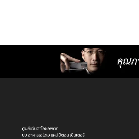
ศูนย์แว่นตาไอซอพติก
89 อาคารเอไอเอ แคปปิตอล เซ็นเตอร์