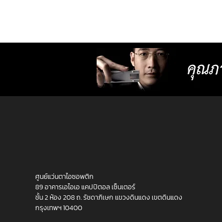
ศูนย์แว่นตาไอซอพติก
89 อาคารเอไอเอ แคปปิตอล เซ็นเตอร์
ชั้น 2 ห้อง 208 ถ. รัชดาภิเษก แขวงดินแดง เขตดินแดง
กรุงเทพฯ 10400